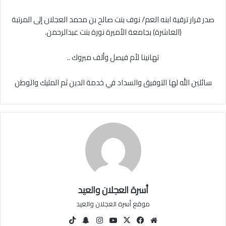
صدر
قرار
ترقية
ابنه
العم
/
نوف
بنت
صالح
بن
محمد
العجلان
إلى
المرتبة
(العاشرة)
بجامعة
الأميرة
نورة
بنت
عبدالرحمن
.
تهانينا
لأم
فيصل
وألف
مبروك
..
سائلين
الله
لها
التوفيق
والسداد
في
خدمة
الدين
ثم
المليك
والوطن
أسرة العجلان والعيد
موقع أسرة العجلان والعيد
مو
في
‫X
‫You
انس
سنا
‫Tik