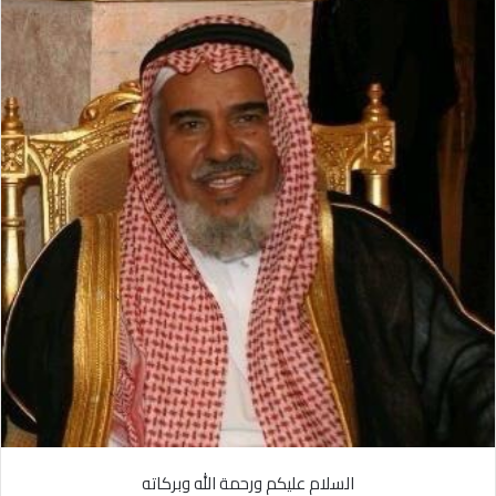
ل
ر
ى
ي
X
د
ا
إ
ل
ك
ت
ر
و
ن
ي
ا
السلام
عليكم
ورحمة
الله
وبركاته