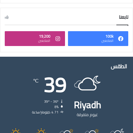
تابعنا
19٬200
100k
المتابعين
المتابعين
الطقس
39
℃
Riyadh
39º - 36º
8%
4.71 كيلومتر/ساعة
غيوم متفرقة