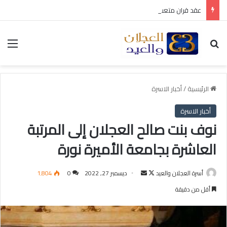
عقد قران متعب بن سليمان العيد
بحث عن
الق
الرئيسية
/
أخبار الاسرة
أخبار الاسرة
نوف بنت صالح العجلان إلى المرتبة
العاشرة بجامعة الأميرة نورة
أسرة العجلان والعيد
ت
أ
ديسمبر 27, 2022
0
1٬804
ا
ر
أقل من دقيقة
ب
س
ع
ل
ع
ب