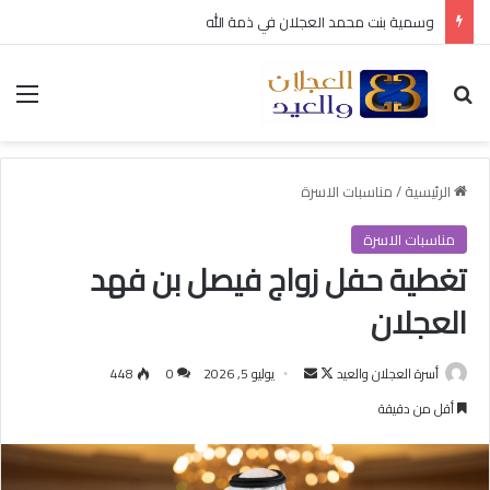
عقد قران متعب بن سليمان العيد
بحث عن
الق
الرئيسية
/
مناسبات الاسرة
مناسبات الاسرة
تغطية حفل زواج فيصل بن فهد
العجلان
أسرة العجلان والعيد
ت
أ
يوليو 5, 2026
0
448
ا
ر
أقل من دقيقة
ب
س
ع
ل
ع
ب