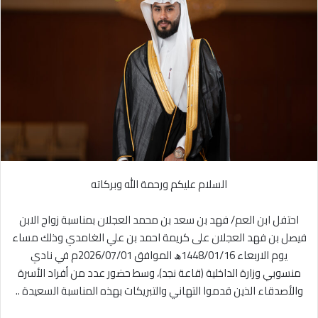
ل
ر
ى
ي
X
د
ا
إ
ل
ك
ت
ر
و
ن
السلام عليكم ورحمة الله وبركاته
ي
ا
احتفل ابن العم/ فهد بن سعد بن محمد العجلان بمناسبة زواج الابن
فيصل بن فهد العجلان على كريمة احمد بن علي الغامدي وذلك مساء
يوم الاربعاء 1448/01/16ﮪ الموافق 2026/07/01م في نادي
منسوبي وزارة الداخلية (قاعة نجد)، وسط حضور عدد من أفراد الأسرة
والأصدقاء الذين قدموا التهاني والتبريكات بهذه المناسبة السعيدة ..