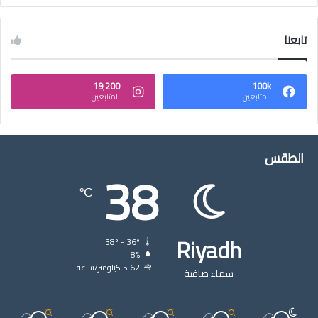
تابعنا
19٬200
100k
المتابعين
المتابعين
الطقس
38
℃
Riyadh
38º - 36º
8%
5.62 كيلومتر/ساعة
سماء صافية