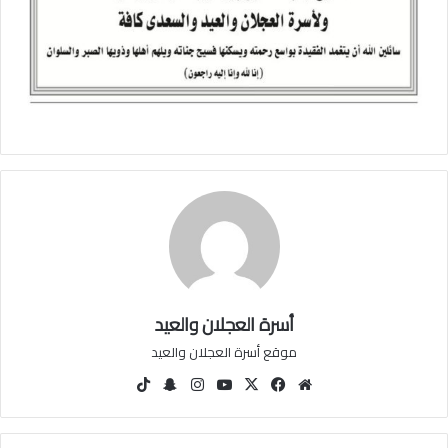
أسرة العجلان والعيد
موقع أسرة العجلان والعيد
مو
في
‫X
‫You
انس
سنا
‫Tik
قع
سب
Tu
تقرا
ب
Tok
الوي
وك
be
م
تشا