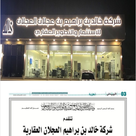
ع
ل
ع
ب
ل
ر
ى
ي
X
د
ا
إ
ل
ك
ت
ر
و
ن
ي
ا