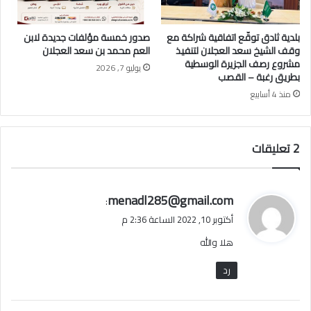
ن
ج
ع
ل
ب
ا
بلدية ثادق توقّع اتفاقية شراكة مع
صدور خمسة مؤلفات جديدة لابن
د
ن
وقف الشيخ سعد العجلان لتنفيذ
العم محمد بن سعد العجلان
ا
ف
مشروع رصف الجزيرة الوسطية
يوليو 7, 2026
ل
ي
بطريق رغبة – القصب
ع
ب
منذ 4 أسابيع
ز
ي
ي
ن
ز
ا
‫2 تعليقات
ا
ل
ل
ي
ع
ا
ج
ل
ي
menadl285@gmail.com
:
ل
ش
ق
أكتوبر 10, 2022 الساعة 2:36 م
ا
ا
و
ن
ر
هلا والله
ل
ق
ة
رد