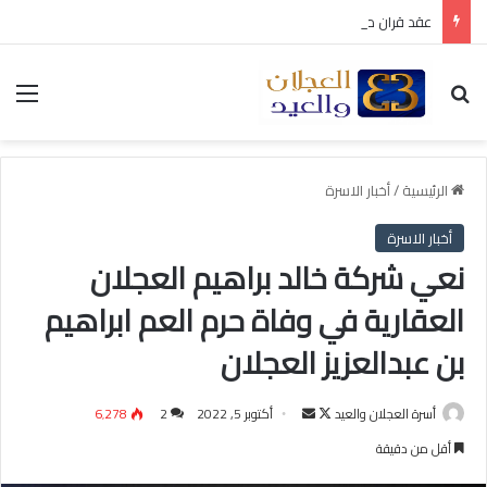
عقد قران متعب بن سليمان العيد
بحث عن
الق
الرئيسية
/
أخبار الاسرة
أخبار الاسرة
نعي شركة خالد براهيم العجلان
العقارية في وفاة حرم العم ابراهيم
بن عبدالعزيز العجلان
أسرة العجلان والعيد
ت
أ
أكتوبر 5, 2022
2
6٬278
ا
ر
أقل من دقيقة
ب
س