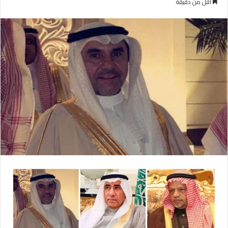
أقل من دقيقة
ب
س
ع
ل
ع
ب
ل
ر
ى
ي
X
د
ا
إ
ل
ك
ت
ر
و
ن
ي
ا