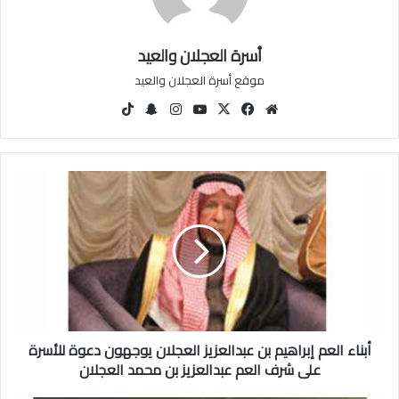
أسرة العجلان والعيد
موقع أسرة العجلان والعيد
مو
في
‫X
‫You
انس
سنا
‫Tik
قع
سب
Tu
تقرا
ب
Tok
الوي
وك
be
م
تشا
ب
ت
أ
ب
ن
ا
ء
ا
ل
ع
م
أبناء العم إبراهيم بن عبدالعزيز العجلان يوجهون دعوة للأسرة
إ
ب
على شرف العم عبدالعزيز بن محمد العجلان
ر