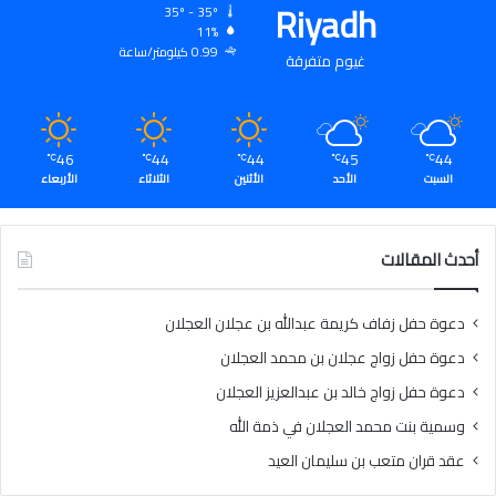
Riyadh
35º - 35º
11%
0.99 كيلومتر/ساعة
غيوم متفرقة
46
44
44
45
44
℃
℃
℃
℃
℃
السبت
الأحد
الأثنين
الثلاثاء
الأربعاء
أحدث المقالات
دعوة حفل زفاف كريمة عبدالله بن عجلان العجلان
دعوة حفل زواج عجلان بن محمد العجلان
دعوة حفل زواج خالد بن عبدالعزيز العجلان
وسمية بنت محمد العجلان في ذمة الله
عقد قران متعب بن سليمان العيد