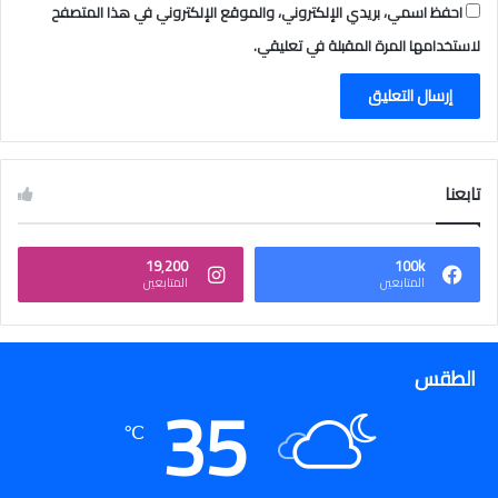
ل
احفظ اسمي، بريدي الإلكتروني، والموقع الإلكتروني في هذا المتصفح
ع
لاستخدامها المرة المقبلة في تعليقي.
ج
ل
ا
ن
تابعنا
19٬200
100k
المتابعين
المتابعين
الطقس
35
℃