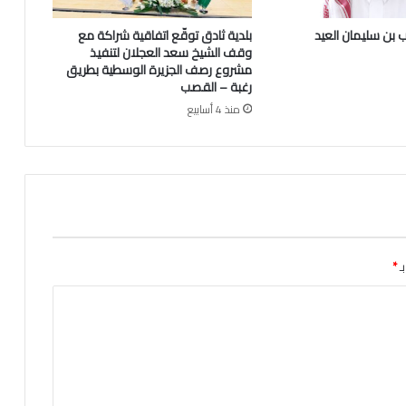
ل
ب
 بن سليمان العيد
بلدية ثادق توقّع اتفاقية شراكة مع
م
وقف الشيخ سعد العجلان لتنفيذ
ن
مشروع رصف الجزيرة الوسطية بطريق
ا
رغبة – القصب
س
منذ 4 أسابيع
ب
ة
ز
ف
ا
ف
ك
ر
ـ
*
ي
م
ت
ه