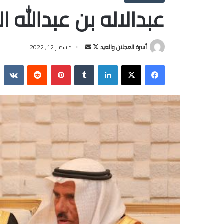
عبدالاله بن عبدالله 
أسرة العجلان والعيد
ت
أ
ديسمبر 12, 2022
ا
ر
فيسبوك
‫X
لينكدإن
‏Tumblr
بينتيريست
‏Reddit
‏VKontakte
ب
س
ع
ل
ع
ب
ل
ر
ى
ي
X
د
ا
إ
ل
ك
ت
ر
و