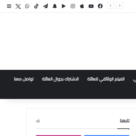
فيسبوك
‫YouTube
انستقرام
سناب تشات
تيلقرام
‫TikTok
واتساب
اكس
إضا
ي
الفيلم الوثائقي للعائلة
الاشتراك بجوال العائلة
تواصل معنا
تابعنا