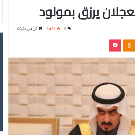
العجلان يرزق بمولود
0
2٬427
أقل من دقيقة
‫Pocket
Odnoklassniki