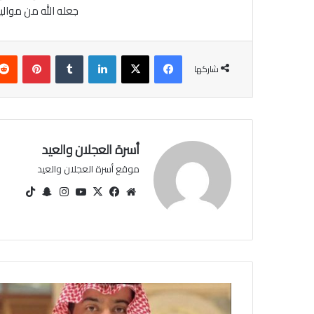
جعله الله من موالي
فيسبوك
‫X
لينكدإن
‏Tumblr
بينتيريست
شاركها
أسرة العجلان والعيد
موقع أسرة العجلان والعيد
مو
في
‫X
‫You
انس
سنا
‫Tik
قع
سب
Tu
تقرا
ب
Tok
الوي
وك
be
م
تشا
ب
ت
د
ع