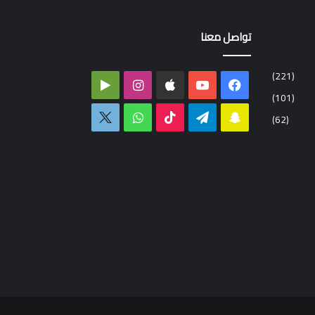
تواصل معنا
(221)
فيسبوك
‫YouTube
انستقرام
‏Google
(101)
Play
سناب
تيلقرام
‫TikTok
واتساب
اكس
(62)
تشات