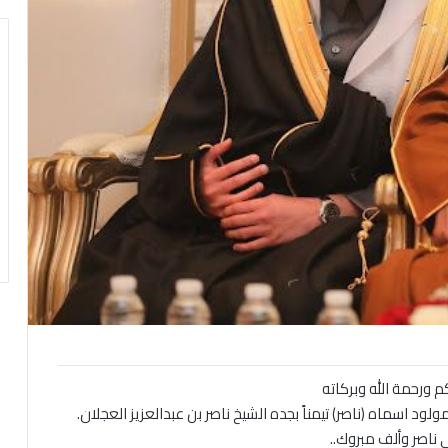
م ورحمة الله وبركاته
ولود اسماه (ناصر) تيمناً بجده الشيخ ناصر بن عبدالعزيز العجلان.
بي ناصر وألف مبروك..