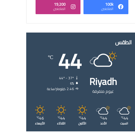
19٬200
100k
المتابعين
المتابعين
الطقس
44
℃
Riyadh
44º - 37º
6%
2.46 كيلومتر/ساعة
غيوم متفرقة
46
44
44
44
44
℃
℃
℃
℃
℃
السبت
الأحد
الأثنين
الثلاثاء
الأربعاء