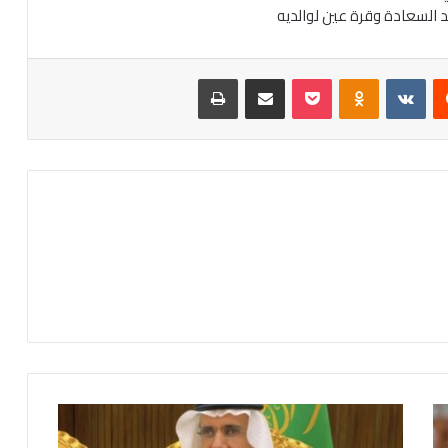
د السعادة وقرة عين لوالديه
‏Reddit
‏VKontakte
Odnoklassniki
‫Pocket
مشاركة عبر البريد
طباعة
ع
ب