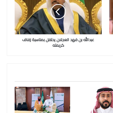
د
ا
ل
ل
ه
ب
ن
عبدالله بن فهد العجلان يحتفل بمناسبة زفاف
ف
ه
كريمته
د
ا
ل
ع
ج
ل
ا
ن
ي
ح
ت
ف