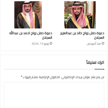
ل
ا
ن
ي
ف
ت
ت
دعوة حفل زواج خالد بن عبدالعزيز
دعوة حفل زواج احمد بن عبدالله
ح
العجلان
العجلان
م
منذ أسبوعين
يونيو 13, 2026
م
ش
ى
اترك تعليقاً
خ
ش
م
ا
لن يتم نشر عنوان بريدك الإلكتروني.
الحقول الإلزامية مشار إليها بـ
*
ل
ا
ح
ص
ل
ا
ت
ن
ع