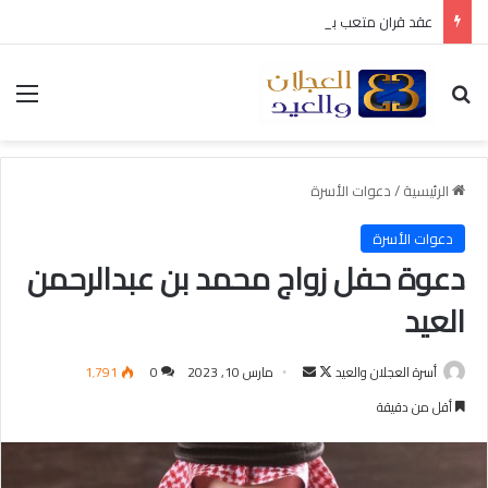
عقد قران متعب بن سليمان العيد
بحث عن
الق
الرئيسية
/
دعوات الأسرة
دعوات الأسرة
دعوة حفل زواج محمد بن عبدالرحمن
العيد
أسرة العجلان والعيد
ت
أ
مارس 10, 2023
0
1٬791
ا
ر
أقل من دقيقة
ب
س
ع
ل
ع
ب