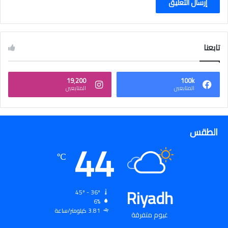
تابعنا
19٬200
100k
المتابعين
المتابعين
الطقس
44
℃
Riyadh
45º - 36º
6%
3.81 كيلومتر/ساعة
غيوم متفرقة