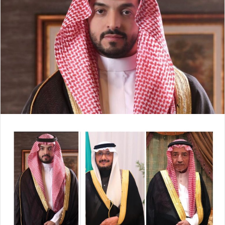
ل
ر
ى
ي
X
د
ا
إ
ل
ك
ت
ر
و
ن
ي
ا