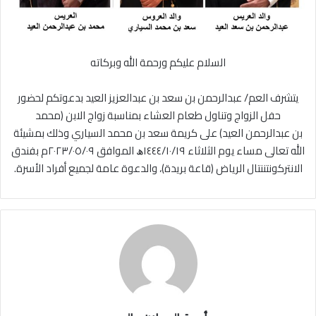
السلام
عليكم
ورحمة
الله
وبركاته
يتشرف
العم
/
عبدالرحمن
بن
سعد
بن
عبدالعزيز
العيد
بدعوتكم
لحضور
حفل
الزواج
وتناول
طعام
العشاء
بمناسبة
زواج
الابن
(محمد
بن
عبدالرحمن
العيد)
على
كريمة
سعد
بن
محمد
السياري
وذلك
بمشيئة
الله
تعالى
مساء
يوم
الثلاثاء
١٩ﮪ
/
١٠
/
١٤٤٤
الموافق
٠٩م
/
٠٥
/
٢٠٢٣
بفندق
الانتركونتننتال
الرياض
(قاعة
بريدة)،
والدعوة
عامة
لجميع
أفراد
الأسرة
.