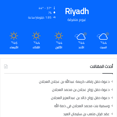
Riyadh
44º - 37º
7%
1.85 كيلومتر/ساعة
غيوم متفرقة
46
44
44
44
44
℃
℃
℃
℃
℃
السبت
الأحد
الأثنين
الثلاثاء
الأربعاء
أحدث المقالات
دعوة حفل زفاف كريمة عبدالله بن عجلان العجلان
دعوة حفل زواج عجلان بن محمد العجلان
دعوة حفل زواج خالد بن عبدالعزيز العجلان
وسمية بنت محمد العجلان في ذمة الله
عقد قران متعب بن سليمان العيد