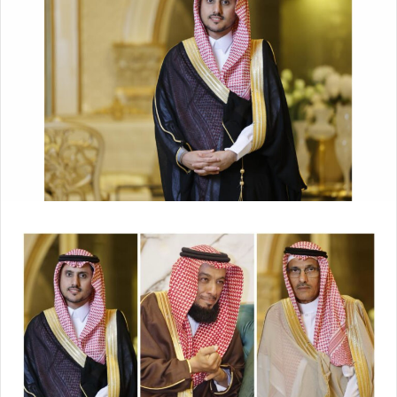
ل
ر
ى
ي
X
د
ا
إ
ل
ك
ت
ر
و
ن
ي
ا