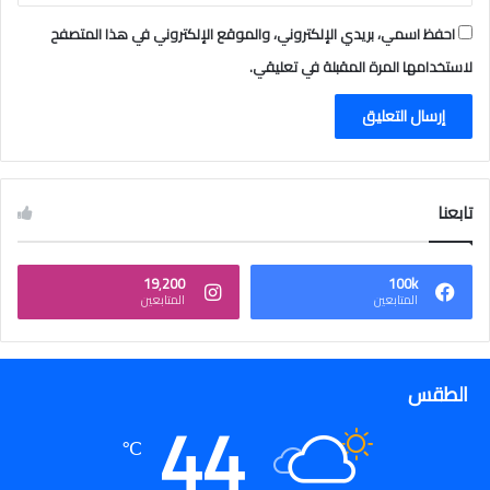
ل
ع
احفظ اسمي، بريدي الإلكتروني، والموقع الإلكتروني في هذا المتصفح
ا
لاستخدامها المرة المقبلة في تعليقي.
م
١
٤
٤
٧
ﮪ
تابعنا
19٬200
100k
المتابعين
المتابعين
الطقس
44
℃