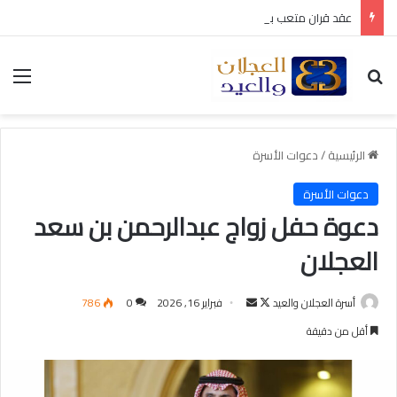
عقد قران متعب بن سليمان العيد
بحث عن
الق
الرئيسية
/
دعوات الأسرة
دعوات الأسرة
دعوة حفل زواج عبدالرحمن بن سعد
العجلان
أسرة العجلان والعيد
ت
أ
فبراير 16, 2026
0
786
ا
ر
أقل من دقيقة
ب
س
ع
ل
ع
ب