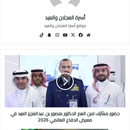
أسرة العجلان والعيد
موقع أسرة العجلان والعيد
مو
في
‫X
‫You
انس
سنا
‫Tik
قع
سب
Tu
تقرا
ب
Tok
الوي
وك
be
م
تشا
ب
ت
ح
ض
و
ر
م
ش
رّ
ف
ل
حضور مشرّف لابن العم الدكتور منصور بن عبدالعزيز العيد في
ا
ب
معرض الدفاع العالمي 2026
ن