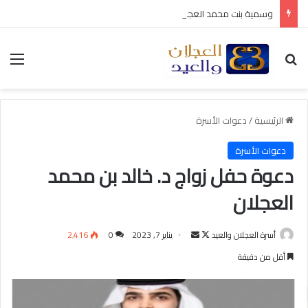
وسمية بنت محمد العجلان في ذمة الله
بحث عن
الق
الرئيسية
/
دعوات الأسرة
دعوات الأسرة
دعوة حفل زواج د. خالد بن محمد
العجلان
أسرة العجلان والعيد
ت
أ
يناير 7, 2023
0
2٬416
ا
ر
أقل من دقيقة
ب
س
ع
ل
ع
ب