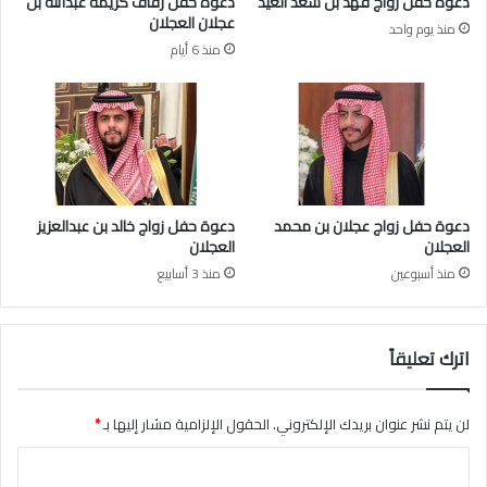
دعوة حفل زواج فهد بن سعد العيد
دعوة حفل زفاف كريمة عبدالله بن
ل
عجلان العجلان
منذ يوم واحد
ا
منذ 6 أيام
ن
ب
ج
ا
ئ
ز
ة
ا
دعوة حفل زواج عجلان بن محمد
دعوة حفل زواج خالد بن عبدالعزيز
ل
العجلان
العجلان
أ
منذ أسبوعين
منذ 3 أسابيع
م
ي
ر
ف
اترك تعليقاً
ي
ص
ل
لن يتم نشر عنوان بريدك الإلكتروني.
الحقول الإلزامية مشار إليها بـ
*
ل
ا
ل