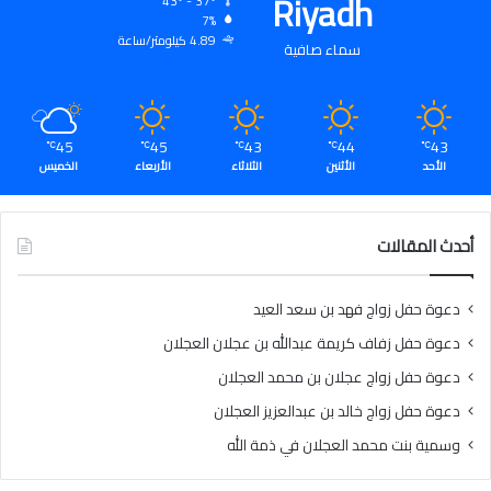
Riyadh
43º - 37º
7%
4.89 كيلومتر/ساعة
سماء صافية
45
45
43
44
43
℃
℃
℃
℃
℃
الأحد
الأثنين
الثلاثاء
الأربعاء
الخميس
أحدث المقالات
دعوة حفل زواج فهد بن سعد العيد
دعوة حفل زفاف كريمة عبدالله بن عجلان العجلان
دعوة حفل زواج عجلان بن محمد العجلان
دعوة حفل زواج خالد بن عبدالعزيز العجلان
وسمية بنت محمد العجلان في ذمة الله