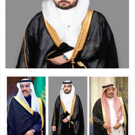
ل
ر
ى
ي
X
د
ا
إ
ل
ك
ت
ر
و
ن
ي
ا