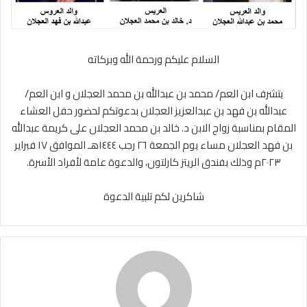
السلام
عليكم
ورحمة
الله
وبركاته
يتشرف
ابن
العم
/
محمد
بن
عبدالله بن محمد
العجلان
و
ابن
العم
/
عبدالله
بن
فهد
بن عبدالعزيز
العجلان
بدعوتكم
لحضور
حفل
العشاء
المقام
بمناسبة
زواج
الابن
د
.
خالد
بن
محمد
العجلان
على
كريمة
عبدالله
بن
فهد
العجلان
مساء
يوم
الجمعة
٢٦
رجب
١٤٤٤هـ
الموافق
١٧
فبراير
٢٠٢٣م
وذلك
بفندق
الريتز
كارلتون،
والدعوة
عامة
لأفراد
الأسرة
.
شاكرين
لكم
تلبية
الدعوة