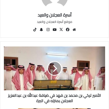
أسرة العجلان والعيد
موقع أسرة العجلان والعيد
مو
في
‫X
‫You
انس
سنا
‫Tik
قع
سب
Tu
تقرا
ب
Tok
الوي
وك
be
م
تشا
ب
ت
ا
ل
أ
م
ي
ر
ت
ر
ك
الأمير تركي بن محمد بن فهد في ضيافة عبدالله بن عبدالعزيز
ي
ب
العجلان بمنزله في البرة
ن