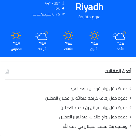
Riyadh
44º - 35º
12%
0.76 كيلومتر/ساعة
غيوم متفرقة
45
45
44
44
44
℃
℃
℃
℃
℃
الأحد
الأثنين
الثلاثاء
الأربعاء
الخميس
أحدث المقالات
دعوة حفل زواج فهد بن سعد العيد
دعوة حفل زفاف كريمة عبدالله بن عجلان العجلان
دعوة حفل زواج عجلان بن محمد العجلان
دعوة حفل زواج خالد بن عبدالعزيز العجلان
وسمية بنت محمد العجلان في ذمة الله