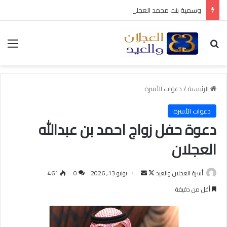
وسمية بنت محمد العجلان في ذمة الله
بحث عن
الق
الرئيسية
/
دعوات الأسرة
دعوات الأسرة
دعوة حفل زواج احمد بن عبدالله
العجلان
أسرة العجلان والعيد
ت
أ
يونيو 13, 2026
0
461
ا
ر
أقل من دقيقة
ب
س
ع
ل
ع
ب