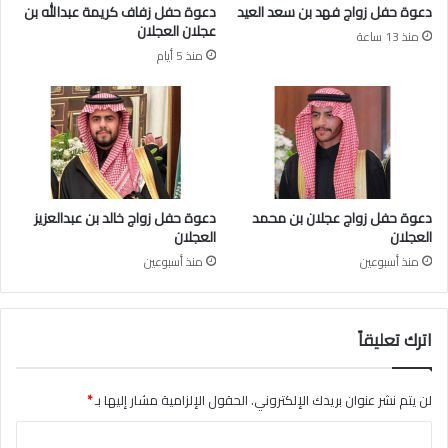
دعوة حفل زواج فهد بن سعد العيد
دعوة حفل زفاف كريمة عبدالله بن
ه
ي
عجلان العجلان
منذ 13 ساعة
ب
د
منذ 5 أيام
ن
ع
ب
د
ا
ل
ع
ز
دعوة حفل زواج عجلان بن محمد
دعوة حفل زواج خالد بن عبدالعزيز
ي
العجلان
العجلان
ز
منذ أسبوعين
منذ أسبوعين
ا
ل
ع
ج
اترك تعليقاً
ل
ا
ن
لن يتم نشر عنوان بريدك الإلكتروني.
الحقول الإلزامية مشار إليها بـ
*
ب
ا
م