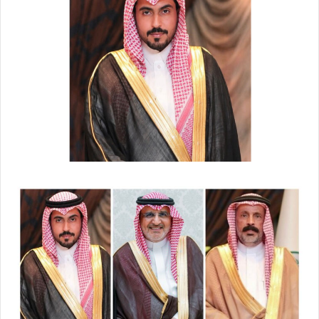
ل
ر
ى
ي
X
د
ا
إ
ل
ك
ت
ر
و
ن
ي
ا