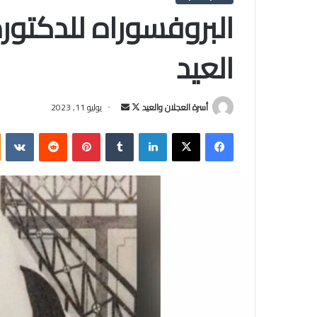
البروفسوراه للدكتور
العيد
أسرة العجلان والعيد
ت
أ
يوليو 11, 2023
ا
ر
فيسبوك
‫X
لينكدإن
‏Tumblr
بينتيريست
‏Reddit
‏VKontakte
ب
س
ع
ل
ع
ب
ل
ر
ى
ي
X
د
ا
إ
ل
ك
ت