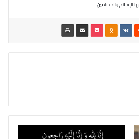
ها
الإسلام
والمسلمين
‏Reddit
‏VKontakte
Odnoklassniki
‫Pocket
مشاركة عبر البريد
طباعة
ح
ر