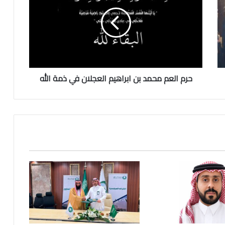
م
ا
ل
ع
م
م
ح
حرم العم محمد بن ابراهيم العجلان في ذمة الله
م
د
ب
ن
ا
ب
ر
ا
ه
ي
م
ا
ل
ع
ج