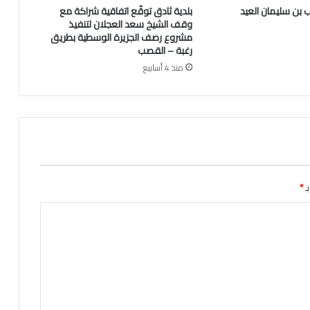
 بن سليمان العيد
بلدية ثادق توقّع اتفاقية شراكة مع
ل
وقف الشيخ سعد العجلان لتنفيذ
ا
مشروع رصف الجزيرة الوسطية بطريق
ن
رغبة – القصب
ف
منذ 4 أسابيع
ي
ذ
م
ة
ا
ل
ل
ه
ـ
*