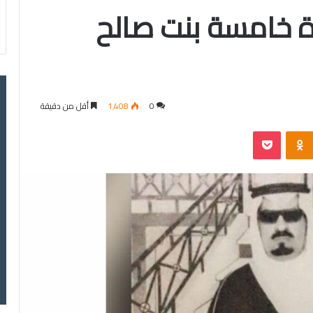
ة خامسة بنت صالح
0
1٬408
أقل من دقيقة
‫Pocket
Odnoklassniki