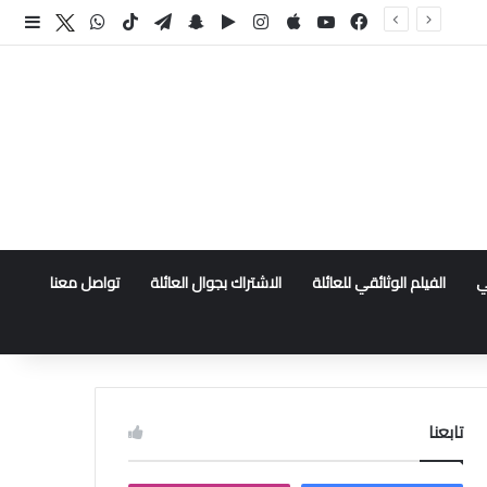
فيسبوك
‫YouTube
انستقرام
سناب تشات
تيلقرام
‫TikTok
واتساب
اكس
إضا
ي
الفيلم الوثائقي للعائلة
الاشتراك بجوال العائلة
تواصل معنا
تابعنا