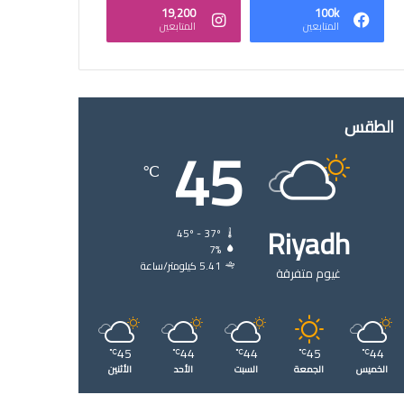
19٬200
100k
المتابعين
المتابعين
الطقس
45
℃
Riyadh
45º - 37º
7%
5.41 كيلومتر/ساعة
غيوم متفرقة
45
44
44
45
44
℃
℃
℃
℃
℃
الخميس
الجمعة
السبت
الأحد
الأثنين