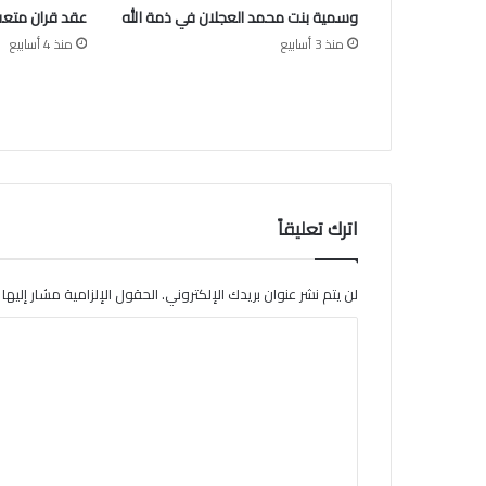
وسمية بنت محمد العجلان في ذمة الله
عقد قران متعب
ه
منذ 3 أسابيع
منذ 4 أسابيع
ا
ل
ع
ي
د
اترك تعليقاً
لن يتم نشر عنوان بريدك الإلكتروني.
الحقول الإلزامية مشار إليها ب
ا
ل
ت
ع
ل