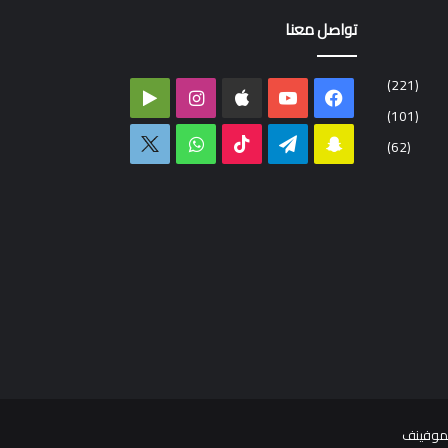
تواصل معنا
(221)
فيسبوك
‫YouTube
انستقرام
‏Google
(101)
Play
سناب
تيلقرام
‫TikTok
واتساب
اكس
(62)
تشات
موفينف