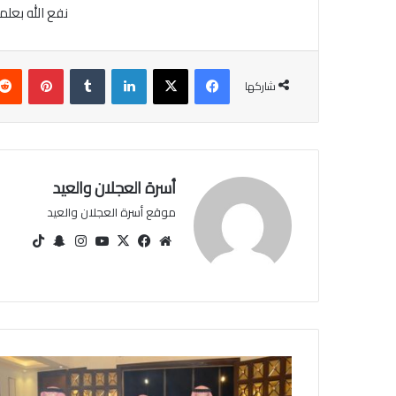
نفع
الله
بعلم
فيسبوك
‫X
لينكدإن
‏Tumblr
بينتيريست
شاركها
أسرة العجلان والعيد
موقع أسرة العجلان والعيد
مو
في
‫X
‫You
انس
سنا
‫Tik
قع
سب
Tu
تقرا
ب
Tok
الوي
وك
be
م
تشا
ب
ت
ت
غ