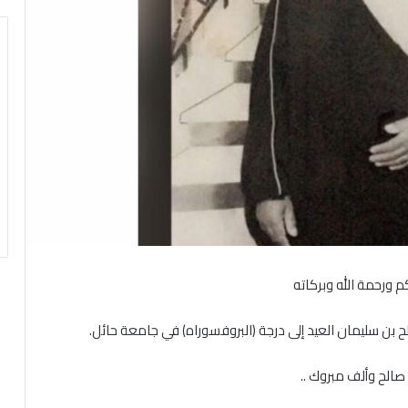
م
ورحمة
الله
وبركاته
ح
بن
سليمان
العيد
إلى
درجة
(البروفسوراه)
في
جامعة
حائل
.
صالح
وألف
مبروك
..