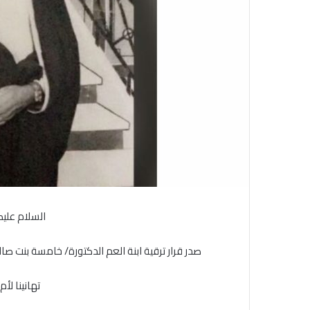
ر
و
ن
ي
ا
السلام
عليك
صدر
قرار
ترقية
ابنة
العم
الدكتورة
/
خامسة
بنت
صال
تهانينا
لأم