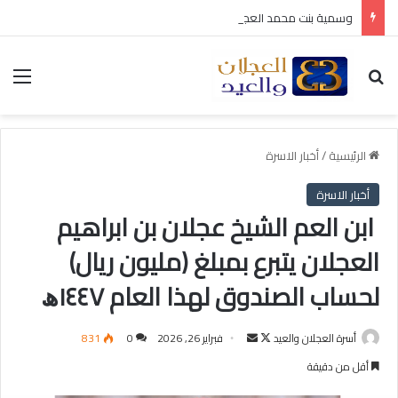
وسمية بنت محمد العجلان في ذمة الله
بحث عن
الق
الرئيسية
/
أخبار الاسرة
أخبار الاسرة
⁨ ابن العم الشيخ عجلان بن ابراهيم
العجلان يتبرع بمبلغ (مليون ريال)
لحساب الصندوق لهذا العام ١٤٤٧ﮪ
أسرة العجلان والعيد
ت
أ
فبراير 26, 2026
0
831
ا
ر
أقل من دقيقة
ب
س