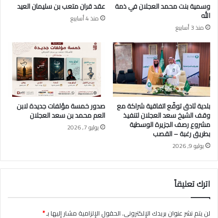
وسمية بنت محمد العجلان في ذمة
عقد قران متعب بن سليمان العيد
ج
ع
الله
منذ 4 أسابيع
ل
ب
منذ 3 أسابيع
ا
د
ن
ا
ب
ل
م
ع
ن
ز
ا
ي
س
ز
ب
ا
بلدية ثادق توقّع اتفاقية شراكة مع
صدور خمسة مؤلفات جديدة لابن
ة
ل
وقف الشيخ سعد العجلان لتنفيذ
العم محمد بن سعد العجلان
ي
ع
مشروع رصف الجزيرة الوسطية
يوليو 7, 2026
و
ج
بطريق رغبة – القصب
م
ل
يوليو 9, 2026
ا
ا
ل
ن
ت
ي
اترك تعليقاً
أ
و
س
ج
ي
ه
لن يتم نشر عنوان بريدك الإلكتروني.
الحقول الإلزامية مشار إليها بـ
*
س
و