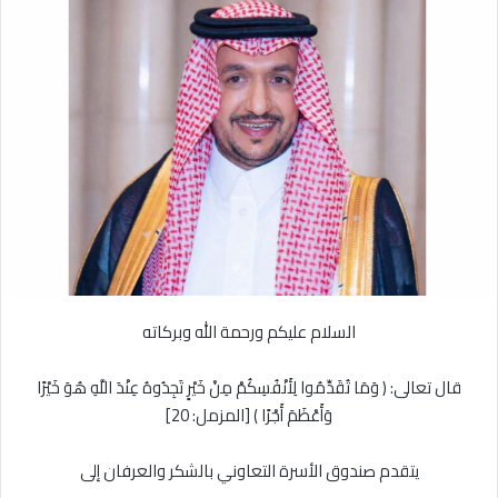
ع
ل
ع
ب
ل
ر
ى
ي
X
د
ا
إ
ل
ك
ت
ر
و
ن
السلام عليكم ورحمة الله وبركاته
ي
ا
قال تعالى: ﴿ وَمَا تُقَدِّمُوا لِأَنْفُسِكُمْ مِنْ خَيْرٍ تَجِدُوهُ عِنْدَ اللَّهِ هُوَ خَيْرًا
وَأَعْظَمَ أَجْرًا ﴾ [المزمل: 20]
يتقدم صندوق الأسرة التعاوني بالشكر والعرفان إلى