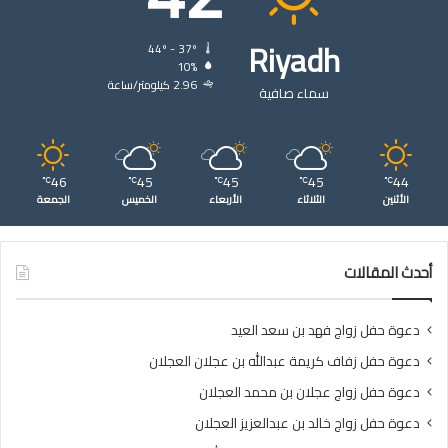
Riyadh
44º - 37º
10%
2.96 كيلومتر/ساعة
سماء صافية
46
45
45
45
44
℃
℃
℃
℃
℃
الأثنين
الثلاثاء
الأربعاء
الخميس
الجمعة
أحدث المقالات
دعوة حفل زواج فهد بن سعد العيد
دعوة حفل زفاف كريمة عبدالله بن عجلان العجلان
دعوة حفل زواج عجلان بن محمد العجلان
دعوة حفل زواج خالد بن عبدالعزيز العجلان