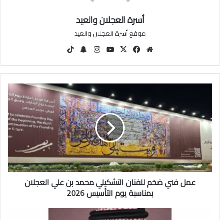
أسرة العجلان والعيد
موقع أسرة العجلان والعيد
مو
في
‫X
‫You
انس
سنا
‫Tik
قع
سب
Tu
تقرا
ب
Tok
الوي
وك
be
م
تشا
ب
ت
ع
م
ل
ف
ن
ي
ض
خ
م
عمل فني ضخم للفنان التشكيلي محمد بن علي العجلان
ل
ل
بمناسبة يوم التأسيس 2026
ف
ن
أ