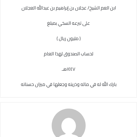
ابن العم الشيخ/ عجلان بن إبراهيم بن عبدالله العجلان
على تبرعه السخي بمبلغ
( مليون ريال )
لحساب الصندوق لهذا العام
١٤٤٧هـ
بارك الله له في ماله وذريته وجعلها في ميزان حسناته