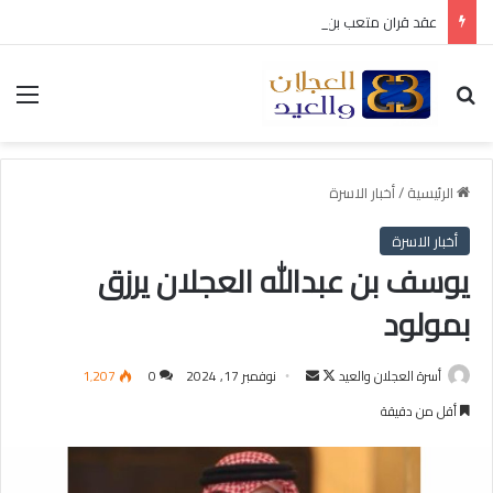
عقد قران متعب بن سليمان العيد
بحث عن
الق
الرئيسية
/
أخبار الاسرة
أخبار الاسرة
يوسف بن عبدالله العجلان يرزق
بمولود
أسرة العجلان والعيد
ت
أ
نوفمبر 17, 2024
0
1٬207
ا
ر
أقل من دقيقة
ب
س
ع
ل
ع
ب