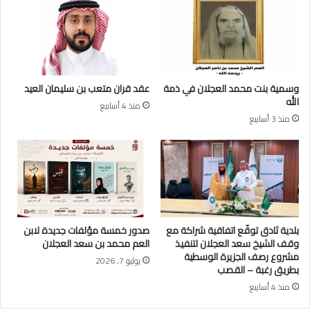
ب
ي
ن
د
ع
ي
ب
ر
د
ز
ا
ق
وسمية بنت محمد العجلان في ذمة
عقد قران متعب بن سليمان العيد
ل
ب
الله
منذ 4 أسابيع
ع
م
منذ 3 أسابيع
ز
و
ي
ل
ز
و
ا
د
ل
ع
ي
د
بلدية ثادق توقّع اتفاقية شراكة مع
صدور خمسة مؤلفات جديدة لابن
وقف الشيخ سعد العجلان لتنفيذ
العم محمد بن سعد العجلان
مشروع رصف الجزيرة الوسطية
يوليو 7, 2026
بطريق رغبة – القصب
منذ 4 أسابيع