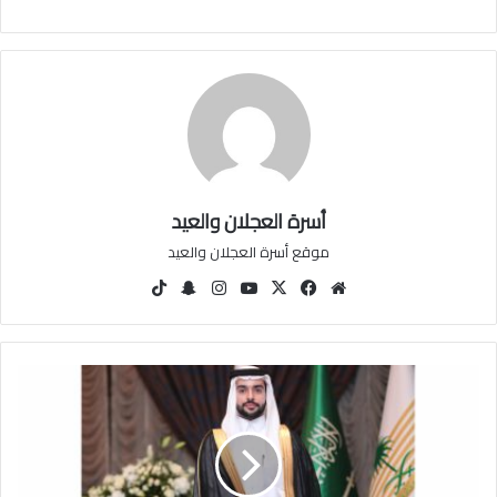
أسرة العجلان والعيد
موقع أسرة العجلان والعيد
مو
في
‫X
‫You
انس
سنا
‫Tik
قع
سب
Tu
تقرا
ب
Tok
الوي
وك
be
م
تشا
ب
ت
ت
غ
ط
ي
ة
ح