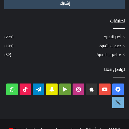
تصنيفات
أخبار الاسرة
(221)
دعوات الأسرة
(101)
مناسبات الاسرة
(62)
تواصل معنا
فيسبوك
‫YouTube
انستقرام
‏Google
سناب
تيلقرام
‫TikTok
واتس
Play
تشات
اكس