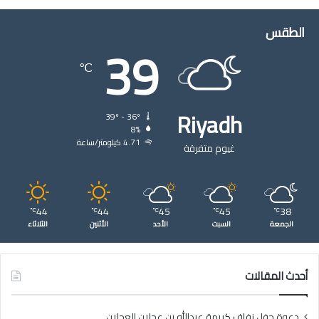
الطقس
39
℃
Riyadh
39º - 36º
8%
4.71 كيلومتر/ساعة
غيوم متفرقة
44
44
45
45
38
℃
℃
℃
℃
℃
الجمعة
السبت
الأحد
الأثنين
الثلاثاء
أحدث المقالات
دعوة حفل زفاف كريمة عبدالله بن عجلان العجلان