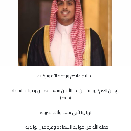
ل
ر
ى
ي
X
د
ا
إ
ل
ك
ت
ر
و
ن
السلام عليكم ورحمة الله وبركاته
ي
ا
رزق ابن العم/ يوسف بن عبدالله بن سعد العجلان بمولود اسماه
(سعد)
تهانينا لأبي سعد وألف مبروك
جعله الله من مواليد السعادة وقرة عين لوالديه ..