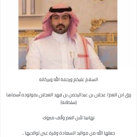
ل
ر
ى
ي
X
د
ا
إ
ل
ك
ت
ر
و
ن
السلام عليكم ورحمة الله وبركاته
ي
ا
رزق ابن العم/ عجلان بن عبدالرحمن بن فهد العجلان بمولوده أسماها
(سلطانه)
تهانينا لأبن العم وألف مبروك
جعلها الله من مواليد السعادة وقرة عين لوالديها ..