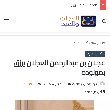
عقد قران متعب بن سليمان العيد
بحث عن
الق
الرئيسية
/
أخبار الاسرة
أخبار الاسرة
عجلان بن عبدالرحمن العجلان يرزق
بمولوده
أسرة العجلان والعيد
ت
أ
مارس 4, 2025
0
793
ا
ر
أقل من دقيقة
ب
س
ع
ل
ع
ب