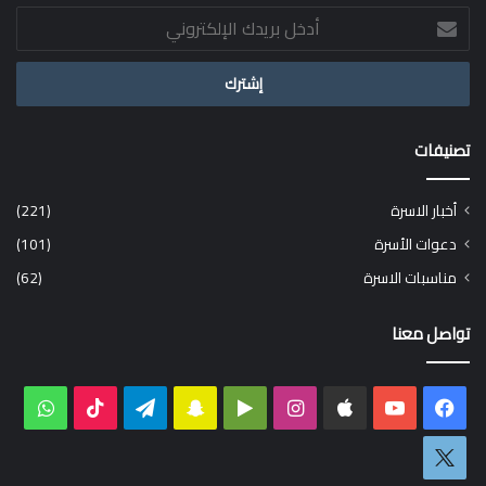
أدخل
بريدك
الإلكتروني
تصنيفات
أخبار الاسرة
(221)
دعوات الأسرة
(101)
مناسبات الاسرة
(62)
تواصل معنا
فيسبوك
‫YouTube
انستقرام
‏Google
سناب
تيلقرام
‫TikTok
واتس
Play
تشات
اكس