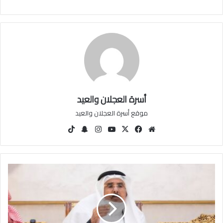
أسرة العجلان والعيد
موقع أسرة العجلان والعيد
مو
في
‫X
‫You
انس
سنا
‫Tik
قع
سب
Tu
تقرا
ب
Tok
الوي
وك
be
م
تشا
ب
ت
ا
ل
ع
م
ا
ل