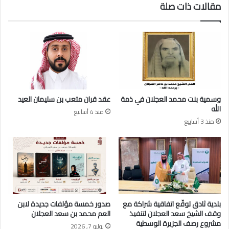
مقالات ذات صلة
ع
ي
ج
ز
ل
ا
ا
ل
ن
ع
و
ج
أ
ل
ب
ا
ن
ن
وسمية بنت محمد العجلان في ذمة
عقد قران متعب بن سليمان العيد
ا
ي
الله
منذ 4 أسابيع
ء
ت
منذ 3 أسابيع
ه
ش
(
ر
ع
ف
ج
ب
ل
ا
ا
ل
ن
س
و
ل
بلدية ثادق توقّع اتفاقية شراكة مع
صدور خمسة مؤلفات جديدة لابن
ا
ا
وقف الشيخ سعد العجلان لتنفيذ
العم محمد بن سعد العجلان
خ
م
مشروع رصف الجزيرة الوسطية
يوليو 7, 2026