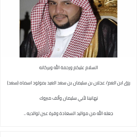
X
د
ا
إ
ل
ك
ت
ر
و
ن
السلام عليكم ورحمة الله وبركاته
ي
ا
رزق ابن العم/ عجلان بن سليمان بن سعد العيد بمولود اسماه (سعد)
تهانينا لأبي سليمان وألف مبروك
جعله الله من مواليد السعادة وقرة عين لوالديه ..