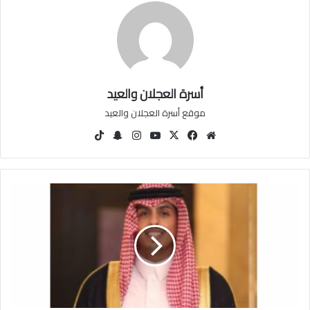
أسرة العجلان والعيد
موقع أسرة العجلان والعيد
مو
في
‫X
‫You
انس
سنا
‫Tik
قع
سب
Tu
تقرا
ب
Tok
الوي
وك
be
م
تشا
ب
ت
ي
و
س
ف
ب
ن
ع
ب
د