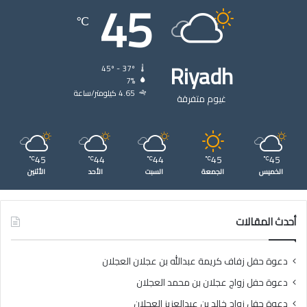
45
℃
Riyadh
45º - 37º
7%
4.65 كيلومتر/ساعة
غيوم متفرقة
45
44
44
45
45
℃
℃
℃
℃
℃
الخميس
الجمعة
السبت
الأحد
الأثنين
أحدث المقالات
دعوة حفل زفاف كريمة عبدالله بن عجلان العجلان
دعوة حفل زواج عجلان بن محمد العجلان
دعوة حفل زواج خالد بن عبدالعزيز العجلان