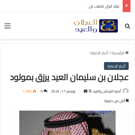
عقد قران متعب بن سليمان العيد
بحث عن
الق
الرئيسية
/
أخبار الاسرة
أخبار الاسرة
عجلان بن سليمان العيد يرزق بمولود
أسرة العجلان والعيد
ت
أ
نوفمبر 17, 2024
0
1٬199
ا
ر
أقل من دقيقة
ب
س
ع
ل
ع
ب
ل
ر
ى
ي