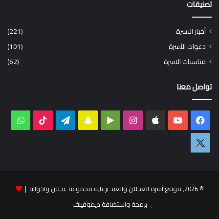
تصنيفات
أخبار الاسرة
(221)
دعوات الأسرة
(101)
مناسبات الاسرة
(62)
تواصل معنا
فيسبوك
‫YouTube
انستقرام
‏Google
سناب
تيلقرام
‫TikTok
واتس
Play
تشات
اكس
© 2026, موقع أسرة العجلان والعيد برعاية مجموعة عجلان واخوانه |
برمجة واستضافة ديموفينف