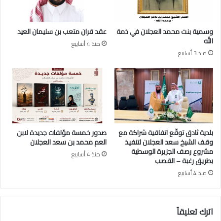
د
ب
ن
وسمية بنت محمد العجلان في ذمة
عقد قران متعب بن سليمان العيد
ع
الله
منذ 4 أسابيع
ب
منذ 3 أسابيع
د
ا
ل
ع
ز
ي
ز
ا
بلدية ثادق توقّع اتفاقية شراكة مع
صدور خمسة مؤلفات جديدة لابن
ل
وقف الشيخ سعد العجلان لتنفيذ
العم محمد بن سعد العجلان
ع
مشروع رصف الجزيرة الوسطية
منذ 4 أسابيع
ج
بطريق رغبة – القصب
ل
منذ 4 أسابيع
ا
ن
اترك تعليقاً