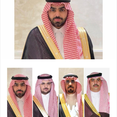
ل
ر
ى
ي
X
د
ا
إ
ل
ك
ت
ر
و
ن
ي
ا