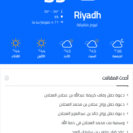
Riyadh
39º - 36º
8%
4.71 كيلومتر/ساعة
غيوم متفرقة
44
44
45
45
38
℃
℃
℃
℃
℃
الجمعة
السبت
الأحد
الأثنين
الثلاثاء
أحدث المقالات
دعوة حفل زفاف كريمة عبدالله بن عجلان العجلان
دعوة حفل زواج عجلان بن محمد العجلان
دعوة حفل زواج خالد بن عبدالعزيز العجلان
وسمية بنت محمد العجلان في ذمة الله
عقد قران متعب بن سليمان العيد