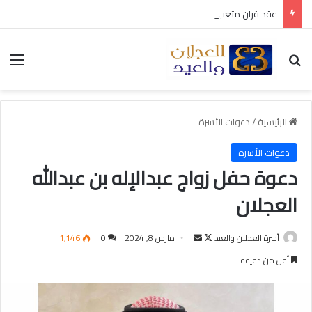
عقد قران متعب بن سليمان العيد
بحث عن
الق
الرئيسية
/
دعوات الأسرة
دعوات الأسرة
دعوة حفل زواج عبدالإله بن عبدالله
العجلان
أسرة العجلان والعيد
ت
أ
مارس 8, 2024
0
1٬146
ا
ر
أقل من دقيقة
ب
س
ع
ل
ع
ب