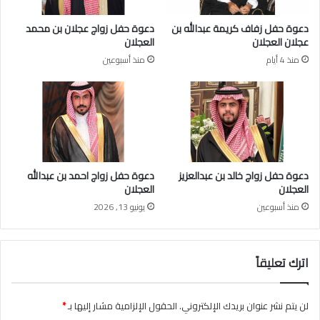
ت
ب
دعوة حفل زفاف كريمة عبدالله بن
دعوة حفل زواج عجلان بن محمد
ر
عجلان العجلان
العجلان
ع
منذ 4 أيام
منذ أسبوعين
ب
ن
ص
ف
م
ل
ي
و
دعوة حفل زواج خالد بن عبدالعزيز
دعوة حفل زواج احمد بن عبدالله
ن
العجلان
العجلان
ر
منذ أسبوعين
يونيو 13, 2026
ي
ا
ل
ل
اترك تعليقاً
ح
س
ا
لن يتم نشر عنوان بريدك الإلكتروني.
الحقول الإلزامية مشار إليها بـ
*
ب