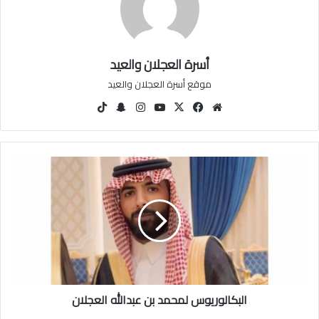
أسرة العجلان والعيد
موقع أسرة العجلان والعيد
مو
في
‫X
‫You
انس
سنا
‫Tik
قع
سب
Tu
تقرا
ب
Tok
الوي
وك
be
م
تشا
ب
ت
ا
ل
ب
ك
ا
ل
و
ر
ي
البكالوريوس لمحمد بن عبدالله العجلان
و
س