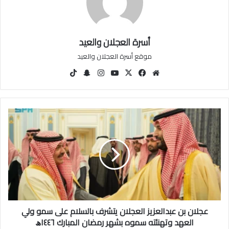
أسرة العجلان والعيد
موقع أسرة العجلان والعيد
مو
في
‫X
‫You
انس
سنا
‫Tik
قع
سب
Tu
تقرا
ب
Tok
الوي
وك
be
م
تشا
ب
ت
ع
ج
ل
ا
ن
ب
ن
ع
ب
عجلان بن عبدالعزيز العجلان يتشرف بالسلام على سمو ولي
د
ا
العهد وتهنئته سموه بشهر رمضان المبارك ١٤٤٦ﮪ