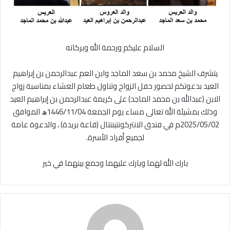
السلام عليكم ورحمة الله وبركاته
يتشرف الشيخ محمد بن سعد الماجد وابن العم عبدالرحمن بن إبراهيم
العيد بدعوتكم لحضور حفل الزواج وتناول طعام العشاء بمناسبة زواج
الابن (عبدالله بن محمد الماجد) على كريمة عبدالرحمن بن إبراهيم العيد
وذلك بمشيئة الله تعالى مساء يوم الجمعة 1446/11/04ﮪ الموافق
2025/05/02م في فندق الانتركونتيننتال (قاعة بريدة) ، والدعوة عامة
لجميع أفراد الأسرة.
بارك الله لهما وبارك عليهما وجمع بينهما في خير