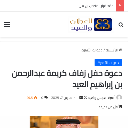
عقد قران متعب بن سليمان العيد
بحث عن
الق
الرئيسية
/
دعوات الأسرة
دعوات الأسرة
دعوة حفل زفاف كريمة عبدالرحمن
بن إبراهيم العيد
أسرة العجلان والعيد
ت
أ
مارس 7, 2025
0
945
ا
ر
أقل من دقيقة
ب
س
ع
ل
ع
ب