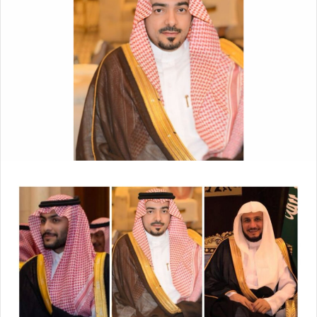
ل
ر
ى
ي
X
د
ا
إ
ل
ك
ت
ر
و
ن
ي
ا