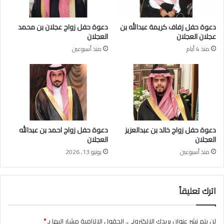
ا
ي
م
و
دعوة حفل زفاف كريمة عبدالله بن
دعوة حفل زواج عجلان بن محمد
ع
ج
عجلان العجلان
العجلان
ل
ه
منذ 4 أيام
منذ أسبوعين
ى
و
س
ن
م
د
و
ع
و
و
ل
ة
ي
ل
ا
ل
دعوة حفل زواج خالد بن عبدالعزيز
دعوة حفل زواج احمد بن عبدالله
ل
أ
العجلان
العجلان
ع
س
منذ أسبوعين
يونيو 13, 2026
ه
ر
د
ة
و
ب
ت
م
اترك تعليقاً
ه
ن
ن
ا
ئ
س
لن يتم نشر عنوان بريدك الإلكتروني.
الحقول الإلزامية مشار إليها بـ
*