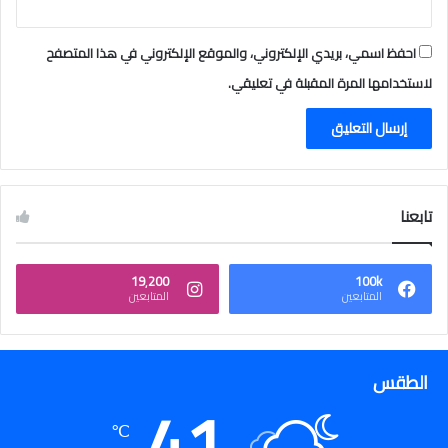
ك
ﮪ
١
٤
احفظ اسمي، بريدي الإلكتروني، والموقع الإلكتروني في هذا المتصفح
٤
لاستخدامها المرة المقبلة في تعليقي.
٦
ﮪ
تابعنا
19٬200
100k
المتابعين
المتابعين
الطقس
41
℃