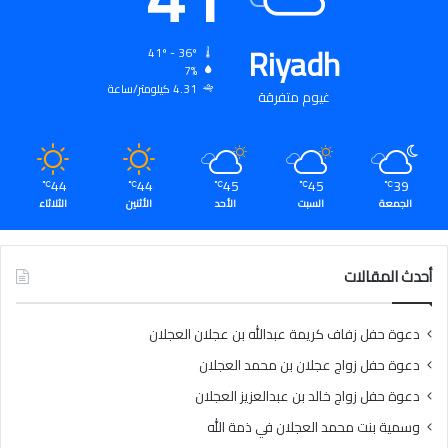
Riyadh
41º - 36º
7%
4.31 كيلومتر/ساعة
غيوم متفرقة
44
44
45
45
39
℃
℃
℃
℃
℃
الجمعة
السبت
الأحد
الأثنين
الثلاثاء
أحدث المقالات
دعوة حفل زفاف كريمة عبدالله بن عجلان العجلان
دعوة حفل زواج عجلان بن محمد العجلان
دعوة حفل زواج خالد بن عبدالعزيز العجلان
وسمية بنت محمد العجلان في ذمة الله