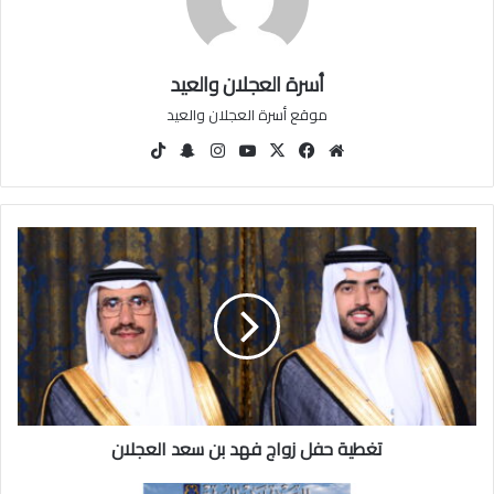
أسرة العجلان والعيد
موقع أسرة العجلان والعيد
مو
في
‫X
‫You
انس
سنا
‫Tik
قع
سب
Tu
تقرا
ب
Tok
الوي
وك
be
م
تشا
ب
ت
ت
غ
ط
ي
ة
ح
ف
ل
ز
تغطية حفل زواج فهد بن سعد العجلان
و
ا
ج
ص