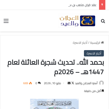
عقد قران متعب بن سليمان العيد
بحث عن
الق
الرئيسية
/
أخبار الاسرة
أخبار الاسرة
بحمد الله.. تحديث شجرة العائلة لعام
1447هـ – 2026م
أسرة العجلان والعيد
ت
أ
مايو 10, 2026
0
669
ا
ر
أقل من دقيقة
ب
س
ع
ل
ع
ب