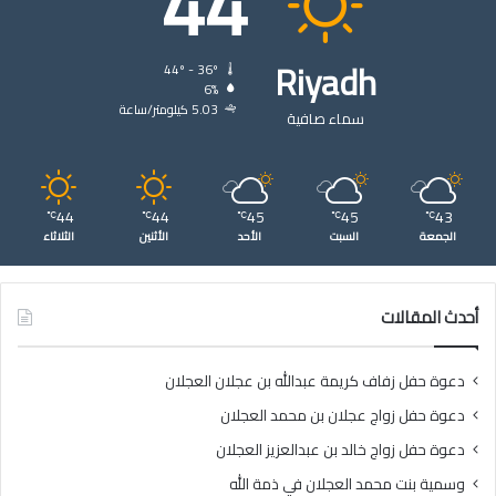
44
Riyadh
44º - 36º
6%
5.03 كيلومتر/ساعة
سماء صافية
44
44
45
45
43
℃
℃
℃
℃
℃
الجمعة
السبت
الأحد
الأثنين
الثلاثاء
أحدث المقالات
دعوة حفل زفاف كريمة عبدالله بن عجلان العجلان
دعوة حفل زواج عجلان بن محمد العجلان
دعوة حفل زواج خالد بن عبدالعزيز العجلان
وسمية بنت محمد العجلان في ذمة الله