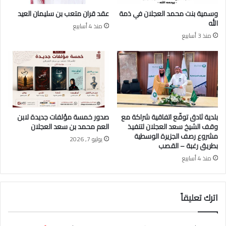
ل
وسمية بنت محمد العجلان في ذمة
عقد قران متعب بن سليمان العيد
ة
الله
منذ 4 أسابيع
ا
منذ 3 أسابيع
ل
ع
ج
ل
ا
ن
و
ا
بلدية ثادق توقّع اتفاقية شراكة مع
صدور خمسة مؤلفات جديدة لابن
ل
وقف الشيخ سعد العجلان لتنفيذ
العم محمد بن سعد العجلان
ع
مشروع رصف الجزيرة الوسطية
يوليو 7, 2026
ي
بطريق رغبة – القصب
د
منذ 4 أسابيع
ل
ع
ا
اترك تعليقاً
م
1
4