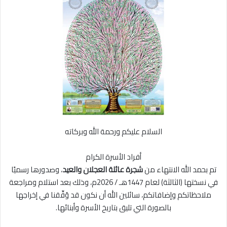
ل
ر
ى
ي
X
د
ا
إ
ل
ك
ت
ر
و
ن
السلام عليكم ورحمة الله وبركاته
ي
ا
أفراد الأسرة الكرام
تم بحمد الله الانتهاء من
شجرة عائلة العجلان والعيد
، وصدورها رسميًا
في نسختها (الثالثة) لعام 1447هـ / 2026م، وذلك بعد استلام ومراجعة
ملاحظاتكم وإضافاتكم، سائلين الله أن نكون قد وُفِّقنا في إخراجها
بالصورة التي تليق بتاريخ الأسرة وأبنائها.