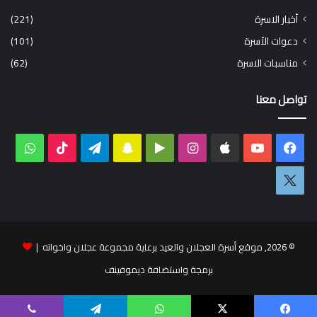
أخبار الاسرة
(221)
دعوات الأسرة
(101)
مناسبات الاسرة
(62)
تواصل معنا
فيسبوك
‫YouTube
انستقرام
‏Google
سناب
تيلقرام
‫TikTok
واتس
Play
تشات
اكس
© 2026, موقع أسرة العجلان والعيد برعاية مجموعة عجلان واخوانه |
برمجة واستضافة ديموفينف