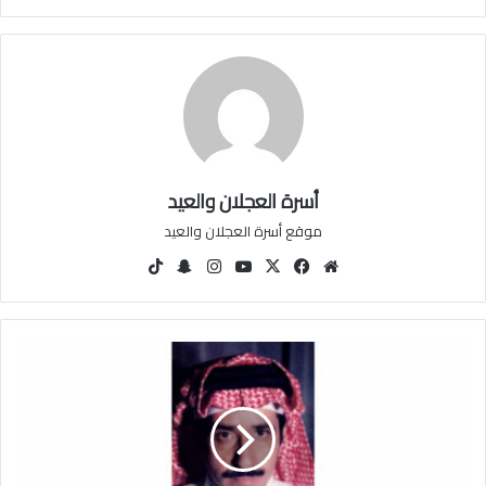
أسرة العجلان والعيد
موقع أسرة العجلان والعيد
مو
في
‫X
‫You
انس
سنا
‫Tik
قع
سب
Tu
تقرا
ب
Tok
الوي
وك
be
م
تشا
ب
ت
ا
ل
د
ك
ت
و