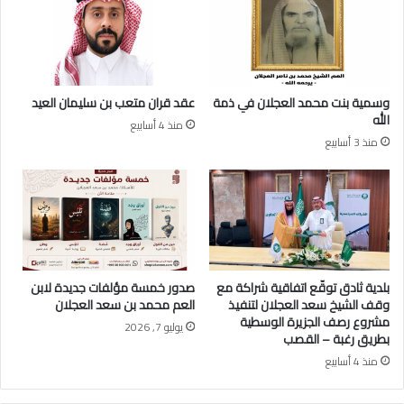
ل
ن
ا
م
ن
ح
م
د
وسمية بنت محمد العجلان في ذمة
عقد قران متعب بن سليمان العيد
ا
الله
منذ 4 أسابيع
ل
منذ 3 أسابيع
ع
ج
ل
ا
ن
بلدية ثادق توقّع اتفاقية شراكة مع
صدور خمسة مؤلفات جديدة لابن
وقف الشيخ سعد العجلان لتنفيذ
العم محمد بن سعد العجلان
مشروع رصف الجزيرة الوسطية
يوليو 7, 2026
بطريق رغبة – القصب
منذ 4 أسابيع