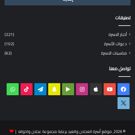
تصنيفات
أخبار الاسرة
(221)
دعوات الأسرة
(102)
مناسبات الاسرة
(62)
تواصل معنا
فيسبوك
‫YouTube
انستقرام
‏Google
سناب
تيلقرام
‫TikTok
واتس
Play
تشات
اكس
© 2026, موقع أسرة العجلان والعيد برعاية مجموعة عجلان واخوانه |