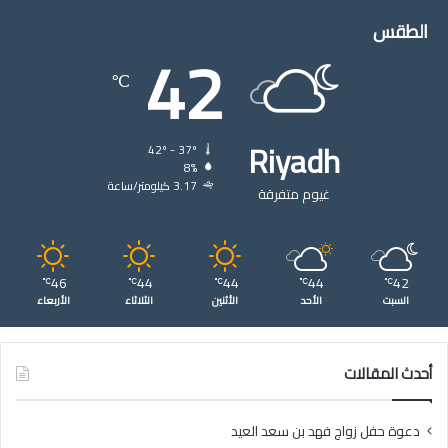
الطقس
42
℃
Riyadh
42º - 37º
8%
3.17 كيلومتر/ساعة
غيوم متفرقة
46
44
44
44
42
℃
℃
℃
℃
℃
السبت
الأحد
الأثنين
الثلاثاء
الأربعاء
أحدث المقالات
دعوة حفل زواج فهد بن سعد العيد