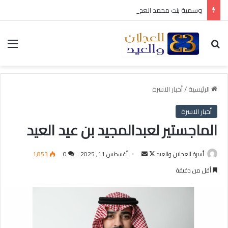
وسمية بنت محمد العجلان في ذمة الله
بحث عن
الق
الرئيسية
/
أخبار الاسرة
أخبار الاسرة
الماجستير لعبدالمجيد بن عيد العيد
أسرة العجلان والعيد
ت
أ
أغسطس 11, 2025
0
1٬853
ا
ر
أقل من دقيقة
ب
س
ع
ل
ع
ب
ل
ر
ى
ي