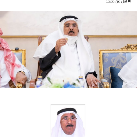
أقل من دقيقة
ب
س
ع
ل
ع
ب
ل
ر
ى
ي
X
د
ا
إ
ل
ك
ت
ر
و
ن
ي
ا