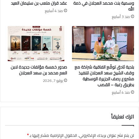
وسمية بنت محمد العجلان في ذمة
عقد قران متعب بن سليمان العيد
(
ا
الله
منذ 4 أسابيع
ن
ل
منذ 3 أسابيع
ص
ع
ف
ي
م
د
ل
ع
ي
ل
و
ى
ن
ش
ر
ر
بلدية ثادق توقّع اتفاقية شراكة مع
صدور خمسة مؤلفات جديدة لابن
ي
ف
وقف الشيخ سعد العجلان لتنفيذ
العم محمد بن سعد العجلان
ا
ا
مشروع رصف الجزيرة الوسطية
يوليو 7, 2026
ل
ل
بطريق رغبة – القصب
)
أ
منذ 4 أسابيع
ل
م
ص
ي
ن
ر
اترك تعليقاً
د
ن
و
ا
ق
ي
لن يتم نشر عنوان بريدك الإلكتروني.
الحقول الإلزامية مشار إليها بـ
*
ا
ف