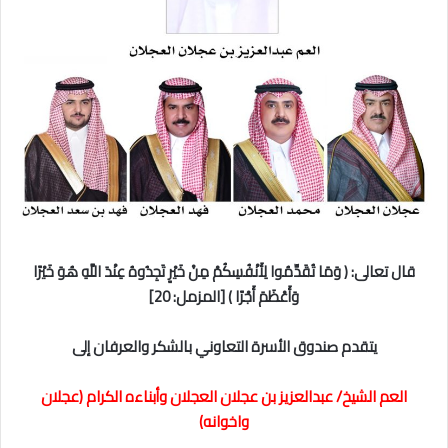
قال
تعالى:
﴿
وَمَا
تُقَدِّمُوا
لِأَنْفُسِكُمْ
مِنْ
خَيْرٍ
تَجِدُوهُ
عِنْدَ
اللَّهِ
هُوَ
خَيْرًا
وَأَعْظَمَ
أَجْرًا
﴾
[
المزمل:
20]
يتقدم
صندوق
الأسرة
التعاوني
بالشكر
والعرفان
إلى
العم
الشيخ
/ عبدالعزيز بن عجلان
العجلان وأبناءه الكرام (عجلان
واخوانه)