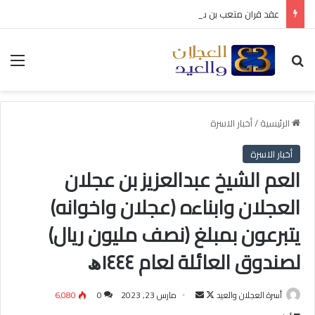
عقد قران متعب بن سليمان العيد
بحث عن
الق
الرئيسية
/
أخبار الاسرة
أخبار الاسرة
العم الشيخ عبدالعزيز بن عجلان
العجلان وابناءه (عجلان واخوانه)
يتبرعون بمبلغ (نصف مليون ريال)
لصندوق العائلة لعام ١٤٤٤ﮪ
أسرة العجلان والعيد
ت
أ
مارس 23, 2023
0
6٬080
ا
ر