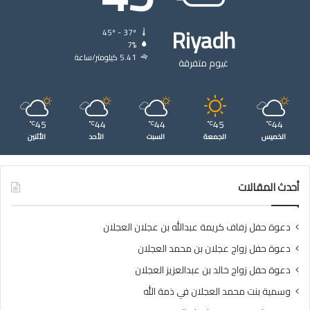
Riyadh
45º - 37º
7%
5.41 كيلومتر/ساعة
غيوم متفرقة
45
44
44
45
44
℃
℃
℃
℃
℃
الخميس
الجمعة
السبت
الأحد
الأثنين
أحدث المقالات
دعوة حفل زفاف كريمة عبدالله بن عجلان العجلان
دعوة حفل زواج عجلان بن محمد العجلان
دعوة حفل زواج خالد بن عبدالعزيز العجلان
وسمية بنت محمد العجلان في ذمة الله