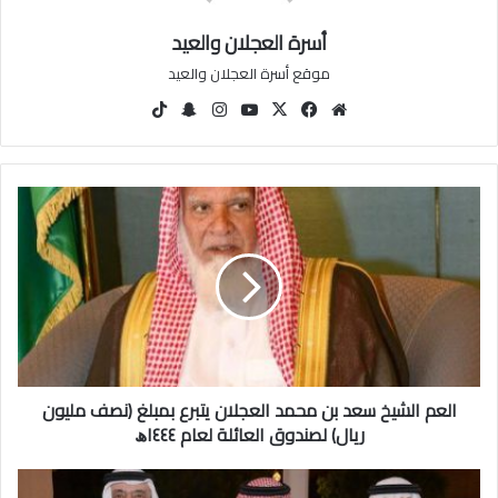
أسرة العجلان والعيد
موقع أسرة العجلان والعيد
مو
في
‫X
‫You
انس
سنا
‫Tik
قع
سب
Tu
تقرا
ب
Tok
الوي
وك
be
م
تشا
ب
ت
ا
ل
ع
م
ا
ل
ش
ي
خ
العم الشيخ سعد بن محمد العجلان يتبرع بمبلغ (نصف مليون
س
ع
ريال) لصندوق العائلة لعام ١٤٤٤ﮪ
د
ب
ت