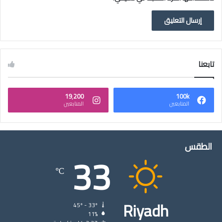
تابعنا
19٬200
100k
المتابعين
المتابعين
الطقس
33
℃
Riyadh
45º - 33º
11%