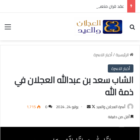
عقد قران متعب بن سليمان العيد
بحث عن
الق
الرئيسية
/
أخبار الاسرة
أخبار الاسرة
الشاب سعد بن عبدالله العجلان في
ذمة الله
أسرة العجلان والعيد
ت
أ
يوليو 24, 2024
0
1٬715
ا
ر
أقل من دقيقة
ب
س
ع
ل
ع
ب