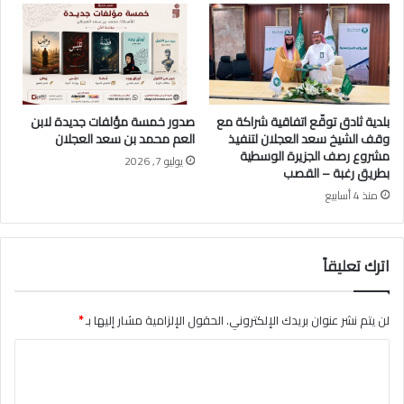
ع
ب
د
ا
ل
ل
ه
بلدية ثادق توقّع اتفاقية شراكة مع
صدور خمسة مؤلفات جديدة لابن
ا
وقف الشيخ سعد العجلان لتنفيذ
العم محمد بن سعد العجلان
ل
مشروع رصف الجزيرة الوسطية
يوليو 7, 2026
ع
بطريق رغبة – القصب
ي
منذ 4 أسابيع
د
اترك تعليقاً
لن يتم نشر عنوان بريدك الإلكتروني.
الحقول الإلزامية مشار إليها بـ
*
ا
ل