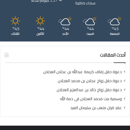
2.27 كيلومتر/ساعة
سماء صافية
45
44
44
44
45
℃
℃
℃
℃
℃
الجمعة
السبت
الأحد
الأثنين
الثلاثاء
أحدث المقالات
دعوة حفل زفاف كريمة عبدالله بن عجلان العجلان
دعوة حفل زواج عجلان بن محمد العجلان
دعوة حفل زواج خالد بن عبدالعزيز العجلان
وسمية بنت محمد العجلان في ذمة الله
عقد قران متعب بن سليمان العيد