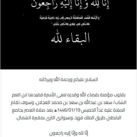
ل
ر
ى
ي
X
د
ا
إ
ل
ك
ت
ر
و
ن
السلام عليكم ورحمة الله وبركاته
ي
ا
بقلوب مؤمنة بقضاء الله وقدره تنعى الأسرة فقيدها ابن العم
الشاب/ سعد بن عبدالله بن سعد بن محمد العجلان، وسوف تقام
الصلاة عليه غداً الخميس 1446/01/19ﮪ بعد صلاة العصر بجامع
البابطين طريق الملك فهد، وسيوارى الثرى بمقبرة الشمال.
إنَّا لله وإنّا إليه راجعون