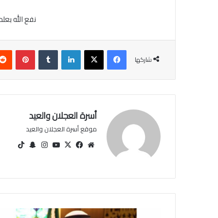
نفع الله بعل
فيسبوك
‫X
لينكدإن
‏Tumblr
بينتيريست
شاركها
أسرة العجلان والعيد
موقع أسرة العجلان والعيد
مو
في
‫X
‫You
انس
سنا
‫Tik
قع
سب
Tu
تقرا
ب
Tok
الوي
وك
be
م
تشا
ب
ت
د