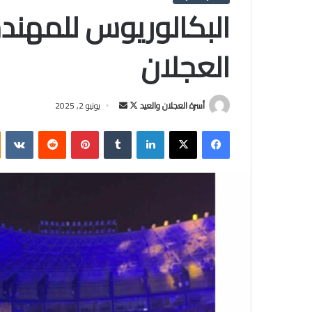
البكالوريوس للمهند
العجلان
أسرة العجلان والعيد
ت
أ
يونيو 2, 2025
ا
ر
فيسبوك
‫X
لينكدإن
‏Tumblr
بينتيريست
‏Reddit
‏VKontakte
ب
س
ع
ل
ع
ب
ل
ر
ى
ي
X
د
ا
إ
ل
ك
ت