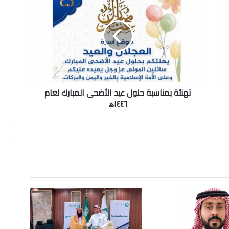
ه
ن
ئ
ة
ب
م
ن
ا
تهنئة بمناسبة حلول عيد الأضحى المبارك لعام
س
ب
١٤٤٦ﮪ
ة
ح
ل
و
ل
ع
ي
د
ا
ل
أ