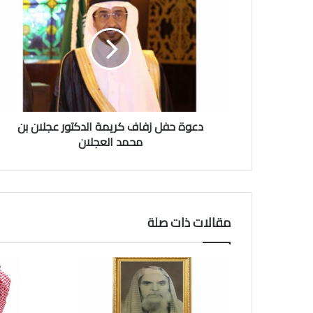
ع
و
ة
ح
ف
ل
ز
ف
دعوة حفل زفاف كريمة الدكتور عجلان بن
ا
ف
محمد العجلان
ك
ر
ي
م
ة
مقالات ذات صلة
ا
ل
د
ك
ت
و