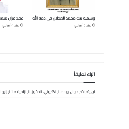
ر
ع
ج
وسمية بنت محمد العجلان في ذمة الله
عقد قران متعب
ل
ا
منذ 3 أسابيع
منذ 4 أسابيع
ن
ب
ن
م
ح
م
د
اترك تعليقاً
ا
ل
ع
لن يتم نشر عنوان بريدك الإلكتروني.
الحقول الإلزامية مشار إليها ب
ج
ل
ا
ا
ن
ل
ت
ع