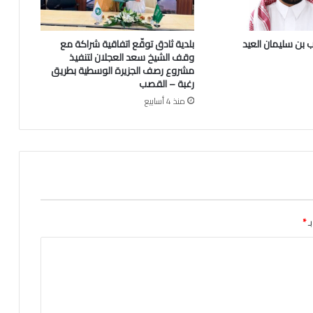
ض
ح
ى
 بن سليمان العيد
بلدية ثادق توقّع اتفاقية شراكة مع
ا
وقف الشيخ سعد العجلان لتنفيذ
ل
مشروع رصف الجزيرة الوسطية بطريق
م
رغبة – القصب
ب
منذ 4 أسابيع
ا
ر
ك
ل
ع
ا
م
١
ـ
*
٤
٤
٦
ﮪ