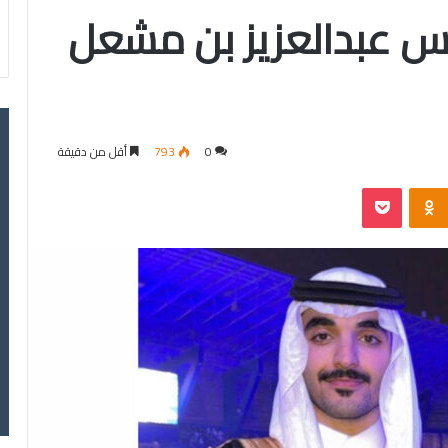
س عبدالعزيز بن مشعل
0
793
أقل من دقيقة
‫Pocket
Odnoklassniki