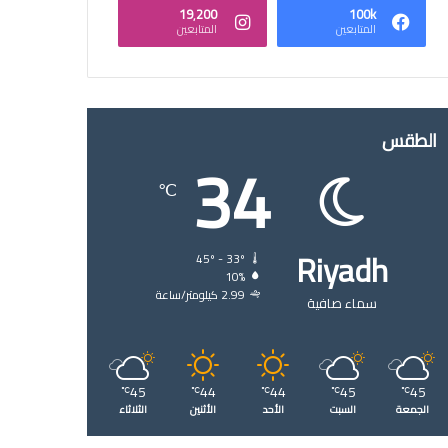
19٬200
100k
المتابعين
المتابعين
الطقس
34
℃
Riyadh
45º - 33º
10%
2.99 كيلومتر/ساعة
سماء صافية
45
44
44
45
45
℃
℃
℃
℃
℃
الجمعة
السبت
الأحد
الأثنين
الثلاثاء