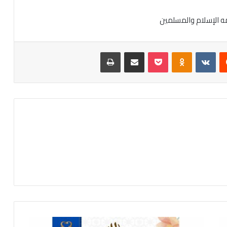
مه الإسلام والمسلمين
‏Reddit
‏VKontakte
Odnoklassniki
‫Pocket
مشاركة عبر البريد
طباعة
ت