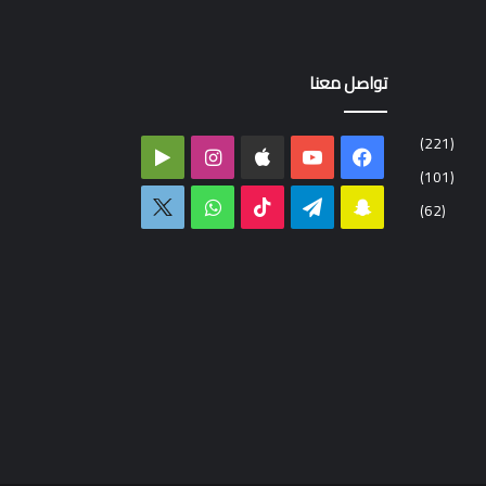
تواصل معنا
(221)
فيسبوك
‫YouTube
انستقرام
‏Google
(101)
Play
سناب
تيلقرام
‫TikTok
واتساب
اكس
(62)
تشات