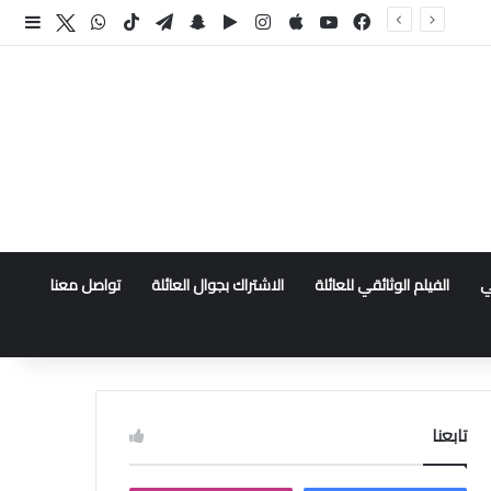
فيسبوك
‫YouTube
انستقرام
سناب تشات
تيلقرام
‫TikTok
واتساب
اكس
إضا
ي
الفيلم الوثائقي للعائلة
الاشتراك بجوال العائلة
تواصل معنا
تابعنا