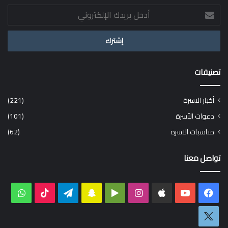
أدخل
بريدك
الإلكتروني
تصنيفات
أخبار الاسرة
(221)
دعوات الأسرة
(101)
مناسبات الاسرة
(62)
تواصل معنا
فيسبوك
‫YouTube
انستقرام
‏Google
سناب
تيلقرام
‫TikTok
واتس
Play
تشات
اكس