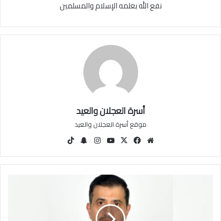
نفع الله بعلمه الإسلام والمسلمين
أسرة العجلان والعيد
موقع أسرة العجلان والعيد
مو
في
‫X
‫You
انس
سنا
‫Tik
قع
سب
Tu
تقرا
ب
Tok
الوي
وك
be
م
تشا
ب
ت
م
س
ا
ع
د