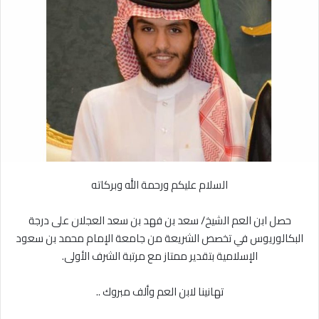
ل
ر
ى
ي
X
د
ا
إ
ل
ك
ت
ر
و
ن
السلام عليكم ورحمة الله وبركاته
ي
ا
حصل ابن العم الشيخ/ سعد بن فهد بن سعد العجلان على درجة
البكالوريوس في تخصص الشريعة من جامعة الإمام محمد بن سعود
الإسلامية بتقدير ممتاز مع مرتبة الشرف الأولى.
تهانينا لابن العم وألف مبروك ..