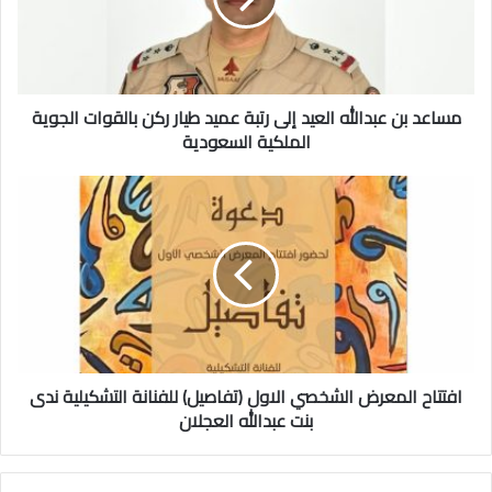
ب
ن
ع
ب
مساعد بن عبدالله العيد إلى رتبة عميد طيار ركن بالقوات الجوية
د
ا
الملكية السعودية
ل
ل
ا
ه
ف
ا
ت
ل
ت
ع
ا
ي
ح
د
ا
إ
ل
ل
م
ى
افتتاح المعرض الشخصي الاول (تفاصيل) للفنانة التشكيلية ندى
ع
ر
ر
بنت عبدالله العجلان
ت
ض
ب
ا
ة
ل