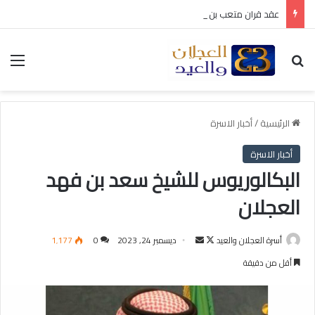
عقد قران متعب بن سليمان العيد
بحث عن
الق
الرئيسية
/
أخبار الاسرة
أخبار الاسرة
البكالوريوس للشيخ سعد بن فهد
العجلان
أسرة العجلان والعيد
ت
أ
ديسمبر 24, 2023
0
1٬177
ا
ر
أقل من دقيقة
ب
س
ع
ل
ع
ب