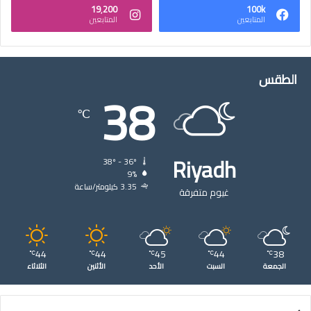
19٬200
100k
المتابعين
المتابعين
الطقس
38
℃
Riyadh
38º - 36º
9%
3.35 كيلومتر/ساعة
غيوم متفرقة
44
44
45
44
38
℃
℃
℃
℃
℃
الجمعة
السبت
الأحد
الأثنين
الثلاثاء