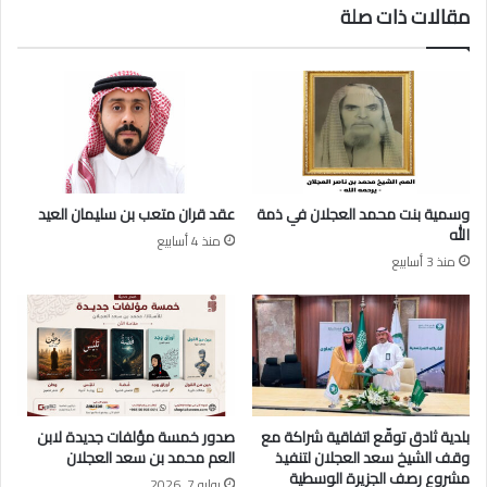
مقالات ذات صلة
ع
ش
م
خ
ي
ص
د
ي
ط
ا
ي
ل
ا
ا
ر
و
ر
ل
وسمية بنت محمد العجلان في ذمة
عقد قران متعب بن سليمان العيد
ك
(
الله
منذ 4 أسابيع
ن
ت
منذ 3 أسابيع
ب
ف
ا
ا
ل
ص
ق
ي
و
ل
ا
)
ت
ل
ا
ل
بلدية ثادق توقّع اتفاقية شراكة مع
صدور خمسة مؤلفات جديدة لابن
ل
ف
وقف الشيخ سعد العجلان لتنفيذ
العم محمد بن سعد العجلان
ج
ن
مشروع رصف الجزيرة الوسطية
يوليو 7, 2026