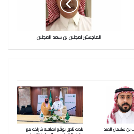
ج
س
ت
ي
ر
الماجستير لعجلان بن سعد العجلان
ل
ع
ج
ل
ا
ن
ب
ن
س
ع
د
ا
ل
ع
ج
 بن سليمان العيد
بلدية ثادق توقّع اتفاقية شراكة مع
ل