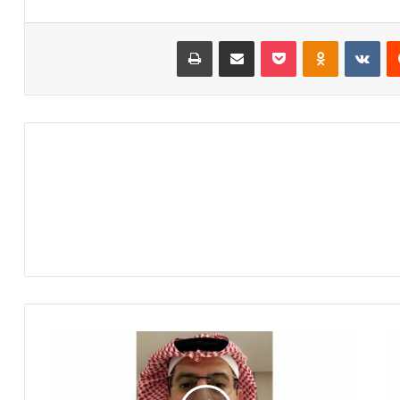
‏Reddit
‏VKontakte
Odnoklassniki
‫Pocket
مشاركة عبر البريد
طباعة
ا
ل
م
ا