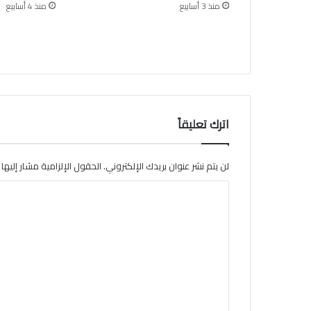
منذ 3 أسابيع
منذ 4 أسابيع
ر
ح
م
ن
ا
ل
ع
ي
اترك تعليقاً
د
لن يتم نشر عنوان بريدك الإلكتروني.
الحقول الإلزامية مشار إليها ب
ا
ل
ت
ع
ل
ي