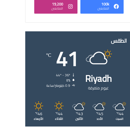
19٬200
100k
المتابعين
المتابعين
الطقس
41
℃
Riyadh
44º - 36º
8%
0.9 كيلومتر/ساعة
غيوم متفرقة
46
44
43
45
44
℃
℃
℃
℃
℃
السبت
الأحد
الأثنين
الثلاثاء
الأربعاء