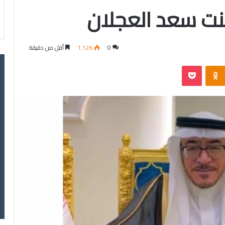
نت سعد العجلان
0
1٬126
أقل من دقيقة
‫Pocket
Odnoklassniki