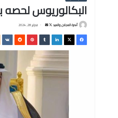
البكالوريوس لحصه ب
أسرة العجلان والعيد
ت
أ
فبراير 28, 2024
ا
ر
فيسبوك
‫X
لينكدإن
‏Tumblr
بينتيريست
‏Reddit
‏VKontakte
ب
س
ع
ل
ع
ب
ل
ر
ى
ي
X
د
ا
إ
ل
ك
ت
ر
و