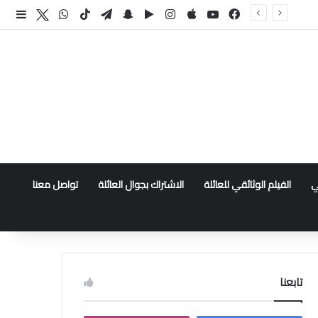
فيسبوك
‫YouTube
انستقرام
سناب تشات
تيلقرام
‫TikTok
واتساب
اكس
إضا
ي
الفيلم الوثائقي للعائلة
الاشتراك بجوال العائلة
تواصل معنا
تابعنا