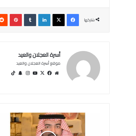
فيسبوك
‫X
لينكدإن
‏Tumblr
بينتيريست
شاركها
أسرة العجلان والعيد
موقع أسرة العجلان والعيد
مو
في
‫X
‫You
انس
سنا
‫Tik
قع
سب
Tu
تقرا
ب
Tok
الوي
وك
be
م
تشا
ب
ت
ا
ل
ب
ك