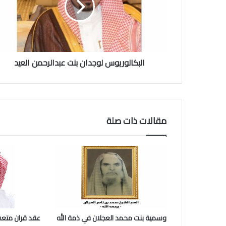
ا
ل
و
ر
ي
البكالوريوس لوجدان بنت عبدالرحمن العيد
و
س
ل
و
ج
د
مقالات ذات صلة
ا
ن
ب
ن
ت
ع
ب
د
ا
وسمية بنت محمد العجلان في ذمة الله
عقد قران متعب
ل