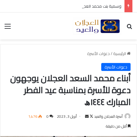
وسمية بنت محمد العجلان في ذمة الله
بحث عن
الق
الرئيسية
/
دعوات الأسرة
دعوات الأسرة
أبناء محمد السعد العجلان يوجهون
دعوة للأسرة بمناسبة عيد الفطر
المبارك ١٤٤٤ﮪ
أسرة العجلان والعيد
ت
أ
أبريل 3, 2023
0
1٬476
ا
ر
أقل من دقيقة
ب
س