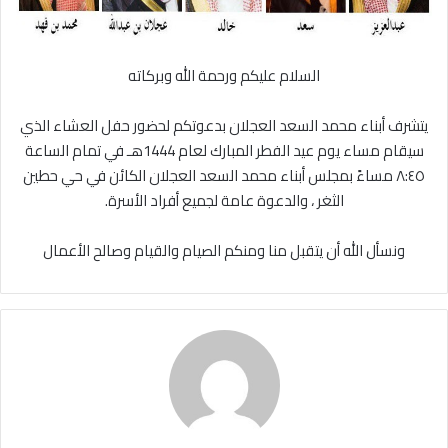
السلام
عليكم
ورحمة
الله
وبركاته
يتشرف
أبناء
محمد
السعد
العجلان
بدعوتكم
لحضور
حفل
العشاء
الذي
سيقام
مساء
يوم
عيد
الفطر
المبارك
لعام
1444
هـ
في
تمام
الساعة
٨:٤٥
مساءً
بمجلس
أبناء
محمد
السعد
العجلان
الكائن
في
حي
حطين
الثغر
،
والدعوة
عامة
لجميع
أفراد
الأسرة
.
ونسأل
الله
أن
يتقبل
منا
ومنكم
الصيام
والقيام
وصالح
الأعمال