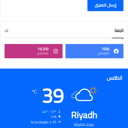
تابعنا
19٬200
100k
المتابعين
المتابعين
الطقس
39
℃
Riyadh
44º - 37º
13%
4.36 كيلومتر/ساعة
غيوم متفرقة