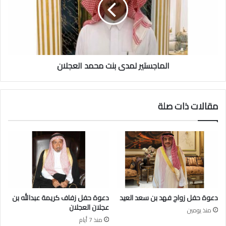
ل
ا
ح
ج
ب
س
ن
ت
ف
ي
ه
ر
د
الماجستير لمدى بنت محمد العجلان
ل
ا
م
ل
د
ع
ى
مقالات ذات صلة
ج
ب
ل
ن
ا
ت
ن
م
ح
م
د
ا
ل
دعوة حفل زواج فهد بن سعد العيد
دعوة حفل زفاف كريمة عبدالله بن
ع
عجلان العجلان
منذ يومين
ج
منذ 7 أيام
ل