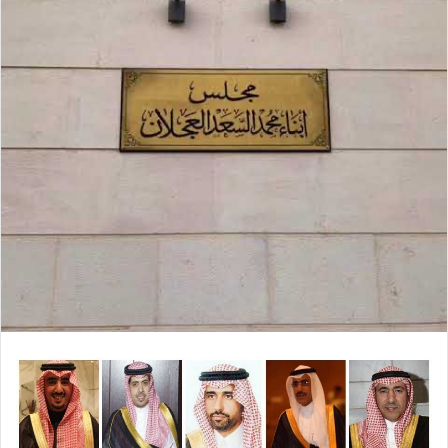
ع
ل
ع
ب
ل
ر
ى
ي
X
د
ا
إ
ل
ك
ت
ر
و
ن
ي
ا