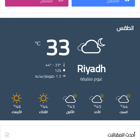
المتابعين
المتابعين
الطقس
33
℃
Riyadh
44º - 33º
12%
1.3 كيلومتر/ساعة
غيوم متفرقة
46
44
43
45
44
℃
℃
℃
℃
℃
السبت
الأحد
الأثنين
الثلاثاء
الأربعاء
أحدث المقالات