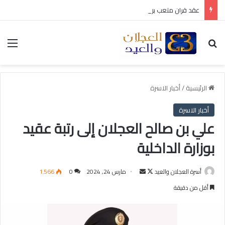
عقد قران متعب بن سليمان العيد
بحث عن
الق
الرئيسية
/
أخبار الاسرة
أخبار الاسرة
علي بن صالح العجلان إلى رتبة عقيد
بوزارة الداخلية
أسرة العجلان والعيد
ت
أ
مارس 24, 2024
0
1٬566
ا
ر
أقل من دقيقة
ب
س
ع
ل
ع
ب