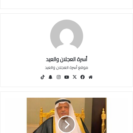
أسرة العجلان والعيد
موقع أسرة العجلان والعيد
مو
في
‫X
‫You
انس
سنا
‫Tik
قع
سب
Tu
تقرا
ب
Tok
الوي
وك
be
م
تشا
ب
ت
ا
ل
ع
م
ع
ج