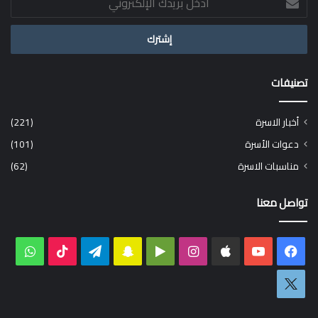
بريدك
الإلكتروني
تصنيفات
أخبار الاسرة
(221)
دعوات الأسرة
(101)
مناسبات الاسرة
(62)
تواصل معنا
فيسبوك
‫YouTube
انستقرام
‏Google
سناب
تيلقرام
‫TikTok
واتس
Play
تشات
اكس