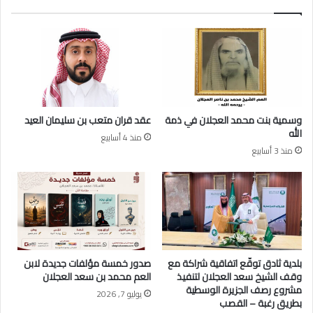
ب
ت
ن
و
ا
ز
ء
ي
ه
ع
ي
ا
و
ل
ج
د
وسمية بنت محمد العجلان في ذمة
عقد قران متعب بن سليمان العيد
ه
ف
الله
منذ 4 أسابيع
و
ع
منذ 3 أسابيع
ن
ة
د
(
ع
1
و
6
ة
)
ل
م
ل
ن
أ
ا
بلدية ثادق توقّع اتفاقية شراكة مع
صدور خمسة مؤلفات جديدة لابن
س
ل
وقف الشيخ سعد العجلان لتنفيذ
العم محمد بن سعد العجلان
ر
م
مشروع رصف الجزيرة الوسطية
يوليو 7, 2026
ة
س
بطريق رغبة – القصب