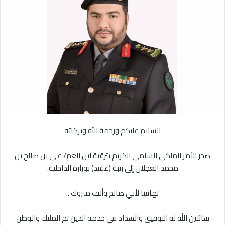
ل
ر
ى
ي
X
د
ا
إ
ل
ك
ت
ر
و
ن
السلام عليكم ورحمة الله وبركاته
ي
ا
صدر الأمر الملكي السامي الكريم بترقية ابن العم/ علي بن صالح بن
محمد العجلان إلى رتبة (عقيد) بوزارة الداخلية.
‏تهانينا لأبي صالح وألف مبروك ..
‏سائلين الله له التوفيق والسداد في خدمة الدين ثم المليك والوطن