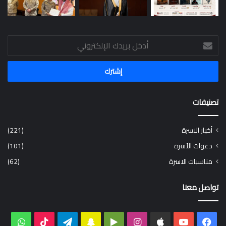
أدخل
بريدك
الإلكتروني
تصنيفات
أخبار الاسرة
(221)
دعوات الأسرة
(101)
مناسبات الاسرة
(62)
تواصل معنا
فيسبوك
‫YouTube
انستقرام
‏Google
سناب
تيلقرام
‫TikTok
واتس