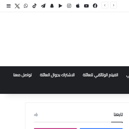
فيسبوك
‫YouTube
انستقرام
سناب تشات
تيلقرام
‫TikTok
واتساب
اكس
إضا
ي
الفيلم الوثائقي للعائلة
الاشتراك بجوال العائلة
تواصل معنا
تابعنا