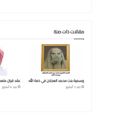
س
ل
ل
ج
ي
ن
مقالات ذات صلة
ب
ن
ت
ع
ب
د
ا
ل
ر
وسمية بنت محمد العجلان في ذمة الله
عقد قران متعب
ح
م
منذ 3 أسابيع
منذ 4 أسابيع
ن
ا
ل
ع
ي