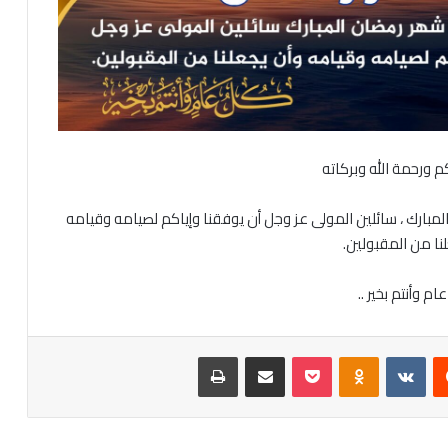
م ورحمة الله وبركاته
مبارك ، سائلين المولى عز وجل أن يوفقنا وإياكم لصيامه وقيامه
لنا من المقبولين.
م وأنتم بخير ..
‏Reddit
‏VKontakte
Odnoklassniki
‫Pocket
مشاركة عبر البريد
طباعة