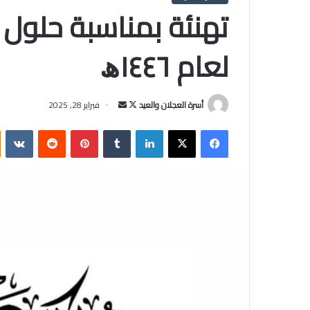
تهنئة بمناسبة حلول 
لعام ١٤٤٦ﮪ
أسرة العجلان والعيد
ت
أ
فبراير 28, 2025
ا
ر
فيسبوك
‫X
لينكدإن
‏Tumblr
بينتيريست
‏Reddit
‏VKontakte
ب
س
ع
ل
ع
ب
ل
ر
ى
ي
X
د
ا
إ
ل
ك
ت