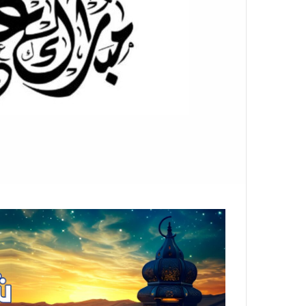
ر
و
ن
ي
ا