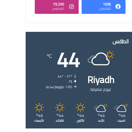
19٬200
100k
المتابعين
المتابعين
الطقس
44
℃
Riyadh
44º - 37º
7%
1.85 كيلومتر/ساعة
غيوم متفرقة
46
44
44
44
44
℃
℃
℃
℃
℃
السبت
الأحد
الأثنين
الثلاثاء
الأربعاء