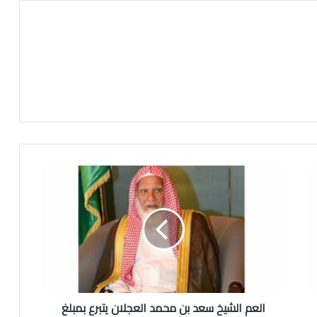
ا
ل
ع
م
ا
ل
ش
ي
خ
العم الشيخ سعد بن محمد العجلان يتبرع بمبلغ
س