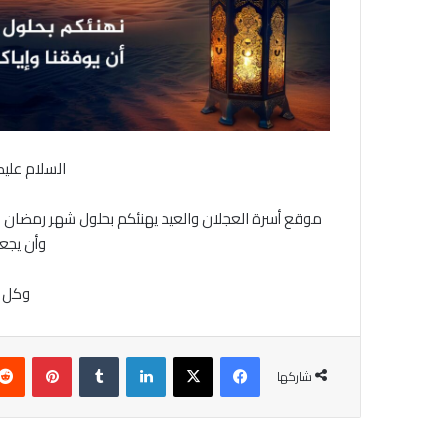
السلام عليك
موقع أسرة العجلان والعيد يهنئكم بحلول شهر رمضان ال
وأن يجع‬
وكل عا
فيسبوك
‫X
لينكدإن
‏Tumblr
بينتيريست
شاركها