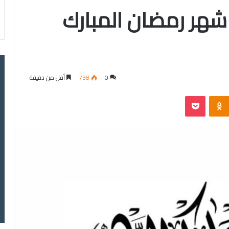
شهر رمضان المبارك
0
738
أقل من دقيقة
‫Pocket
Odnoklassniki