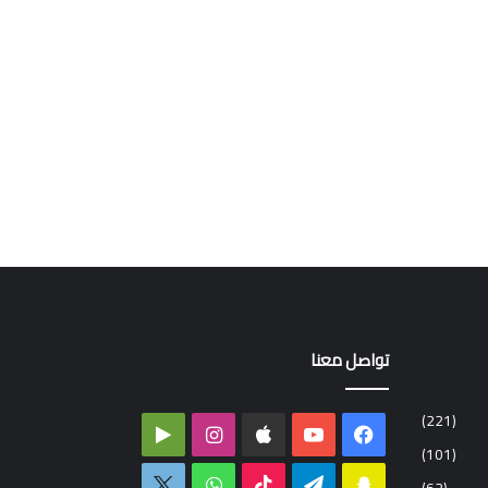
تواصل معنا
(221)
فيسبوك
‫YouTube
انستقرام
‏Google
(101)
Play
سناب
تيلقرام
‫TikTok
واتساب
اكس