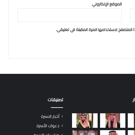
و
الموقع الإلكتروني
ق
ا
ل
أ
 المتصفح لاستخدامها المرة المقبلة في تعليقي.
س
ر
ة
ل
ع
ا
م
١
٤
٤
٦
ر
تصنيفات
ﮪ
أخبار الاسرة
دعوات الأسرة