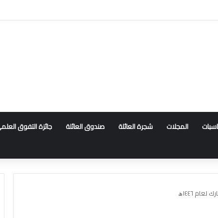
ناسبات
المجلات
شجرة العائلة
صندوق العائلة
جائزة التفوق العلم
عام ١٤٤٦ﮪ