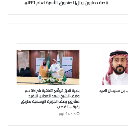
ع
(نصف مليون ريال) لصندوق الأسرة لعام ١٤٤٦ﮪ
د
ب
ن
م
ح
م
د
ا
ل
ع
ج
ل
ا
ن
 بن سليمان العيد
بلدية ثادق توقّع اتفاقية شراكة مع
ي
وقف الشيخ سعد العجلان لتنفيذ
ت
مشروع رصف الجزيرة الوسطية بطريق
ب
رغبة – القصب
ر
منذ 4 أسابيع
ع
ب
م