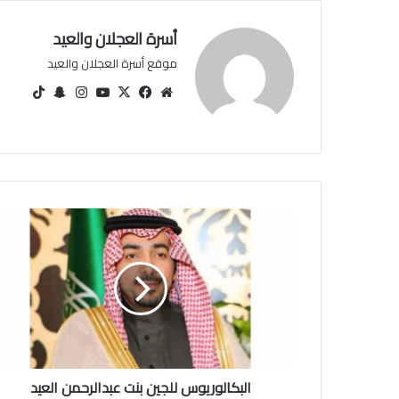
أسرة العجلان والعيد
موقع أسرة العجلان والعيد
مو
في
‫X
‫You
انس
سنا
‫Tik
قع
سب
Tu
تقرا
ب
Tok
الوي
وك
be
م
تشا
ب
ت
ا
ل
ب
ك
ا
ل
و
ر
ي
البكالوريوس للجين بنت عبدالرحمن العيد
و