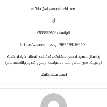
‏ ⁦‪official@alajlanandaleid.com‬⁩
‏أو
‏الواتساب 0533339891
https://wa.me/message/BIFZ27EU3GG4O1
‏والمجال مفتوح لجميع المشاركات (مقالات ، قصائد ، خواطر ، كلمة
توجيهية ، صور الآباء والأجداد ، مواهب الرسم والتصوير والتصميم ..الخ)
‏نسعد بمشاركاتكم