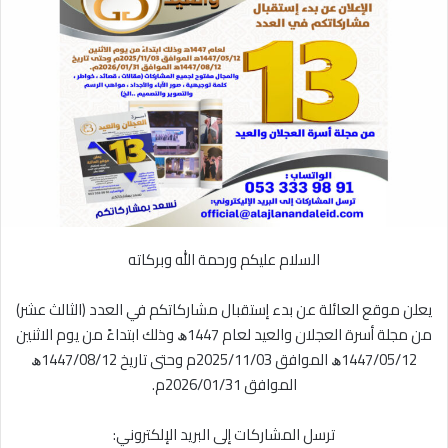
ل
ر
ى
ي
X
د
ا
إ
ل
ك
ت
ر
و
ن
السلام عليكم ورحمة الله وبركاته
ي
ا
‏يعلن موقع العائلة عن بدء إستقبال مشاركاتكم في العدد (الثالث عشر)
من مجلة أسرة ⁧‫العجلان والعيد‬⁩ لعام 1447ﮪ وذلك ابتداءً من يوم الاثنين
1447/05/12ﮪ الموافق 2025/11/03م وحتى تاريخ 1447/08/12ﮪ
الموافق 2026/01/31م.
‏ترسل المشاركات إلى البريد الإلكتروني: