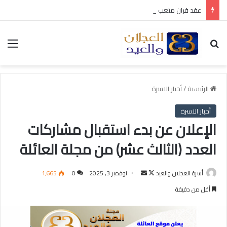
عقد قران متعب بن سليمان العيد
بحث عن
الق
الرئيسية
/
أخبار الاسرة
أخبار الاسرة
الإعلان عن بدء استقبال مشاركات
العدد (الثالث عشر) من مجلة العائلة
أسرة العجلان والعيد
ت
أ
نوفمبر 3, 2025
0
1٬665
ا
ر
أقل من دقيقة
ب
س
ع
ل
ع
ب