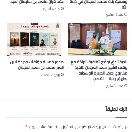
وسمية بنت محمد العجلان في ذمة
عقد قران متعب بن سليمان العيد
ا
الله
منذ 4 أسابيع
ل
منذ 3 أسابيع
ع
ج
ل
ا
ن
بلدية ثادق توقّع اتفاقية شراكة مع
صدور خمسة مؤلفات جديدة لابن
وقف الشيخ سعد العجلان لتنفيذ
العم محمد بن سعد العجلان
مشروع رصف الجزيرة الوسطية
يوليو 7, 2026
بطريق رغبة – القصب
منذ 4 أسابيع
اترك تعليقاً
لن يتم نشر عنوان بريدك الإلكتروني.
الحقول الإلزامية مشار إليها بـ
*