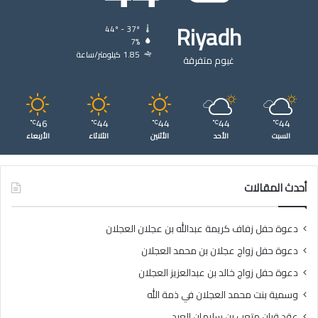
Riyadh
44º - 37º
7%
1.85 كيلومتر/ساعة
غيوم متفرقة
46
44
44
44
44
℃
℃
℃
℃
℃
السبت
الأحد
الأثنين
الثلاثاء
الأربعاء
أحدث المقالات
دعوة حفل زفاف كريمة عبدالله بن عجلان العجلان
دعوة حفل زواج عجلان بن محمد العجلان
دعوة حفل زواج خالد بن عبدالعزيز العجلان
وسمية بنت محمد العجلان في ذمة الله
عقد قران متعب بن سليمان العيد