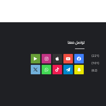
تواصل معنا
(221)
فيسبوك
‫YouTube
انستقرام
‏Google
(101)
Play
سناب
تيلقرام
‫TikTok
واتساب
اكس
(62)
تشات