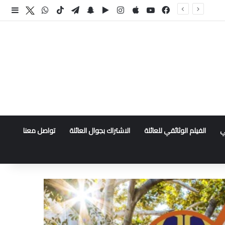
فيسبوك
‫YouTube
انستقرام
سناب تشات
تيلقرام
‫TikTok
واتساب
اكس
إضا
ي
الفيلم الوثائقي للعائلة
الاشتراك بجوال العائلة
تواصل معنا